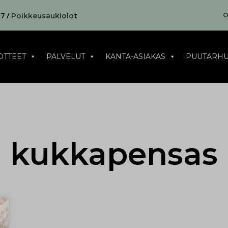
17 /
t
O
Poikkeusaukiolo
OTTEET
PALVELUT
KANTA-ASIAKAS
PUUTARHU
kukkapensas