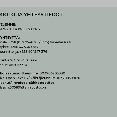
KIOLO JA YHTEYSTIEDOT
VELEMME:
 9-20 I La 10-18 I Su 10-17
 YHTEYTTÄ
:
lä: +358 (0) 2 2546 651 / info@viherlassila.fi
apiste: +358 44 5369 657
uunnittelija: +358 40 1547 376
yläntie 2-4, 20250 Turku
nnus: 0620533-0
­ko­las­kuo­soit­teem­me
: 003706205330
t­tä­jä: Open Text OY/ Vä­lit­tä­jä­tun­nus: 003708599126
las­kut/ invoices säh­kö­pos­tit­se
:
lassila.505891@erin.posti.com