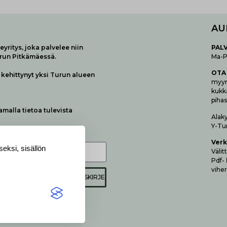
AU
yritys, joka palvelee niin
P
AL
urun Pitkämäessä.
Ma-Pe
OTA
kehittynyt yksi Turun alueen
myymä
kukk
pihas
samalla tietoa tulevista
Alak
Y-Tu
Verk
eksi, sisällön
Vä­li
Pdf-
viher
TILAA UUTISKIRJE