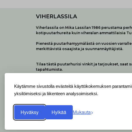
VIHERLASSILA
Viherlassila on Mika Lassilan 1986 perustama perhe
kotipuutarhureita kuin viheralan ammattilaisia T
Pienestä puutarhamyymälästä on vuosien varralle 
merkittävistä osaajista ja suunnannäyttäjistä.
Tilaa tästä puutarhurisi vinkit ja tarjoukset, saat 
tapahtumista.
Käytämme sivustolla evästeitä käyttökokemuksen parantamis
yksilöimiseksi ja liikenteen analysoimiseksi.
Hyväksy
Hylkää
Mukauta