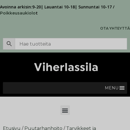
Avoinna arkisin:9-20| Lauantai 10-18| Sunnuntai 10-17 /
t
Poikkeusaukiolo
OTA YHTEYTTÄ
MENU
Etusivu
/
Puutarhanhoito
/
Tarvikkeet ja