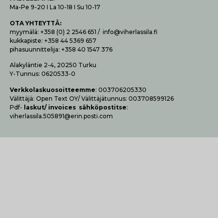
Ma-Pe 9-20 I La 10-18 I Su 10-17
OTA YHTEYTTÄ
:
myymälä: +358 (0) 2 2546 651 / info@viherlassila.fi
kukkapiste: +358 44 5369 657
pihasuunnittelija: +358 40 1547 376
Alakyläntie 2-4, 20250 Turku
Y-Tunnus: 0620533-0
Verk­ko­las­kuo­soit­teem­me
: 003706205330
Vä­lit­tä­jä: Open Text OY/ Vä­lit­tä­jä­tun­nus: 003708599126
Pdf-
las­kut/ invoices säh­kö­pos­tit­se
:
viherlassila.505891@erin.posti.com