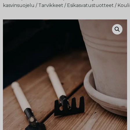
kasvinsuojelu
/
Tarvikkeet
/
Esikasvatustuotteet
/ Kouli