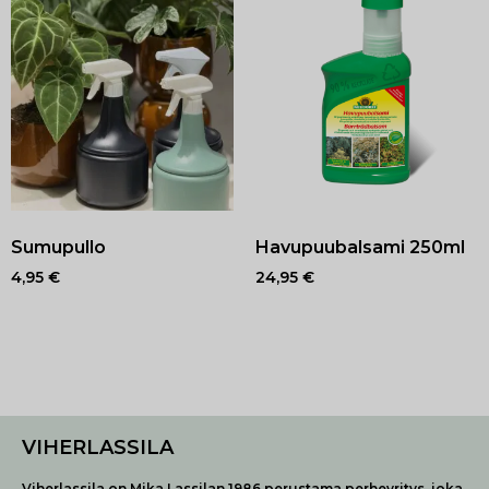
Sumupullo
Havupuubalsami 250ml
4,95
€
24,95
€
VIHERLASSILA
Viherlassila on Mika Lassilan 1986 perustama perheyritys, joka