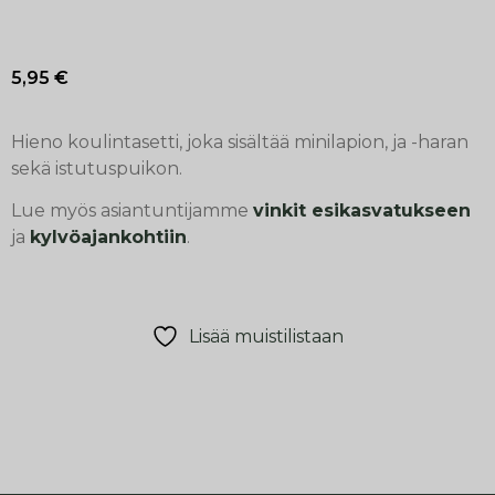
5,95
€
Hieno koulintasetti, joka sisältää minilapion, ja -haran
sekä istutuspuikon.
Lue myös asiantuntijamme
vinkit esikasvatukseen
ja
kylvöajankohtiin
.
Lisää muistilistaan