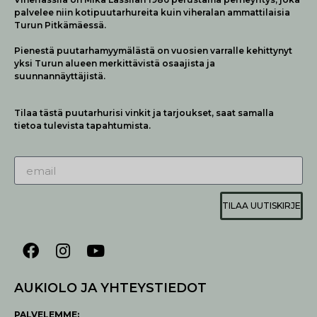
palvelee niin kotipuutarhureita kuin viheralan ammattilaisia
Turun Pitkämäessä.
Pienestä puutarhamyymälästä on vuosien varralle kehittynyt
yksi Turun alueen merkittävistä osaajista ja
suunnannäyttäjistä.
Tilaa tästä puutarhurisi vinkit ja tarjoukset, saat samalla
tietoa tulevista tapahtumista.
TILAA UUTISKIRJE
AUKIOLO JA YHTEYSTIEDOT
P
ALVELEMME: