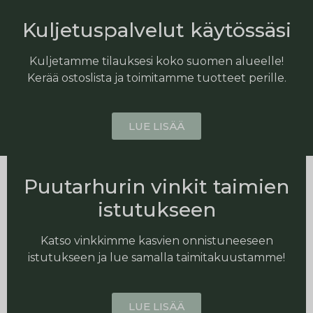
Kuljetuspalvelut käytössäsi
Kuljetamme tilauksesi koko suomen alueelle!
Kerää ostoslista ja toimitamme tuotteet perille.
LUE LISÄÄ
Puutarhurin vinkit taimien
istutukseen
Katso vinkkimme kasvien onnistuneeseen
istutukseen ja lue samalla taimitakuustamme!
LUE LISÄÄ