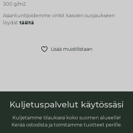
300 g/m2.
Asiantuntijoidemme vinkit kasvien suojaukseen
löydät
täältä
.
Lisää muistilistaan
Kuljetuspalvelut käytössäsi
Kuljetamme tilauksesi koko suomen alueelle!
Kerää ostoslista ja toimitamme tuotteet perille.