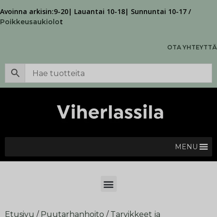
Avoinna arkisin:9-20| Lauantai 10-18| Sunnuntai 10-17 /
t
Poikkeusaukiolo
OTA YHTEYTTÄ
MENU
Etusivu
/
Puutarhanhoito
/
Tarvikkeet ja