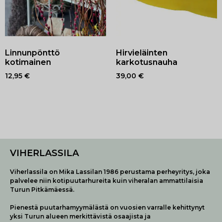
Linnunpönttö
Hirvieläinten
kotimainen
karkotusnauha
12,95
€
39,00
€
VIHERLASSILA
Viherlassila on Mika Lassilan 1986 perustama perheyritys, joka
palvelee niin kotipuutarhureita kuin viheralan ammattilaisia
Turun Pitkämäessä.
Pienestä puutarhamyymälästä on vuosien varralle kehittynyt
yksi Turun alueen merkittävistä osaajista ja