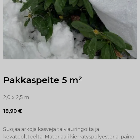
Pakkaspeite 5 m²
2,0 x 2,5 m
18,90
€
Suojaa arkoja kasveja talviauringolta ja
kevätpoltteelta. Materiaali kierrätyspolyesteria, paino