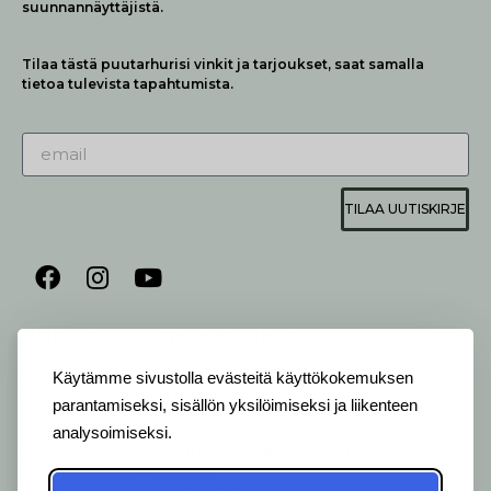
suunnannäyttäjistä.
Tilaa tästä puutarhurisi vinkit ja tarjoukset, saat samalla
tietoa tulevista tapahtumista.
TILAA UUTISKIRJE
AUKIOLO JA YHTEYSTIEDOT
P
ALVELEMME:
Käytämme sivustolla evästeitä käyttökokemuksen
Ma-Pe 9-20 I La 10-18 I Su 10-17
parantamiseksi, sisällön yksilöimiseksi ja liikenteen
OTA YHTEYTTÄ
:
analysoimiseksi.
myymälä: +358 (0) 2 2546 651 / info@viherlassila.fi
kukkapiste: +358 44 5369 657