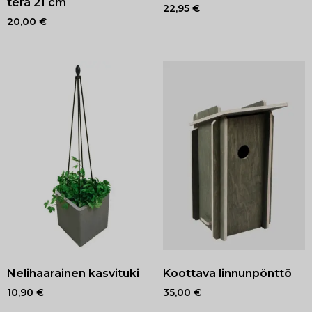
terä 21 cm
22,95
€
20,00
€
Nelihaarainen kasvituki
Koottava linnunpönttö
10,90
€
35,00
€