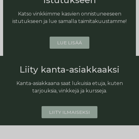
Katso vinkkimme kasvien onnistuneeseen
istutukseen ja lue samalla taimitakuustamme!
LUE LISÄÄ
Liity kanta-asiakkaaksi
Kanta-asiakkaana saat lukuisia etuja, kuten
tarjouksia, vinkkejä ja kursseja.
LIITY ILMAISEKSI