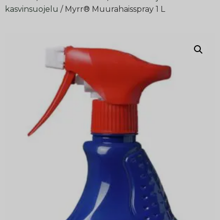
kasvinsuojelu
/ Myrr® Muurahaisspray 1 L