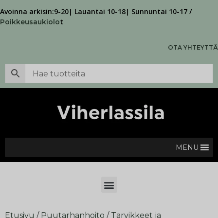
Avoinna arkisin:9-20| Lauantai 10-18| Sunnuntai 10-17 /
t
Poikkeusaukiolo
OTA YHTEYTTÄ
MENU
Etusivu
/
Puutarhanhoito
/
Tarvikkeet ja