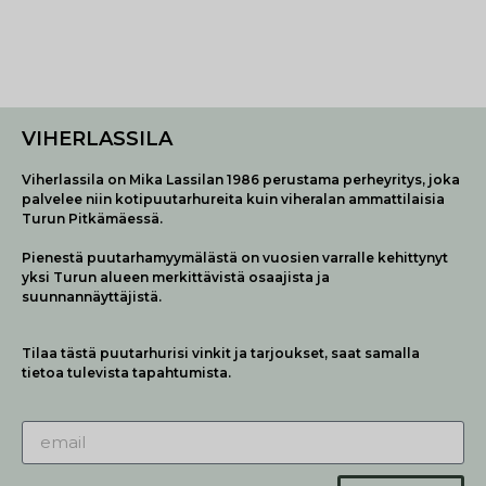
VIHERLASSILA
Viherlassila on Mika Lassilan 1986 perustama perheyritys, joka
palvelee niin kotipuutarhureita kuin viheralan ammattilaisia
Turun Pitkämäessä.
Pienestä puutarhamyymälästä on vuosien varralle kehittynyt
yksi Turun alueen merkittävistä osaajista ja
suunnannäyttäjistä.
Tilaa tästä puutarhurisi vinkit ja tarjoukset, saat samalla
tietoa tulevista tapahtumista.