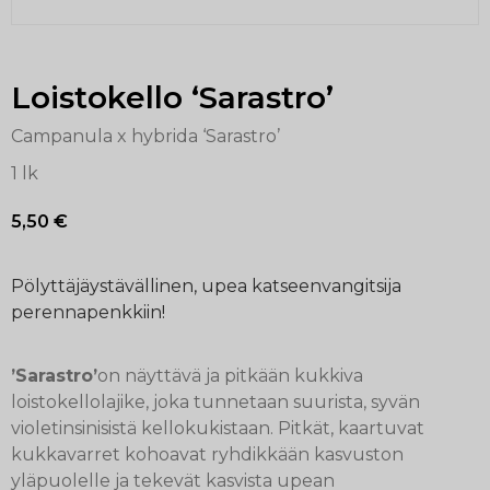
Loistokello ‘Sarastro’
Campanula x hybrida ‘Sarastro’
1 lk
5,50
€
Pölyttäjäystävällinen, upea katseenvangitsija
perennapenkkiin!
’Sarastro’
on näyttävä ja pitkään kukkiva
loistokellolajike, joka tunnetaan suurista, syvän
violetinsinisistä kellokukistaan. Pitkät, kaartuvat
kukkavarret kohoavat ryhdikkään kasvuston
yläpuolelle ja tekevät kasvista upean