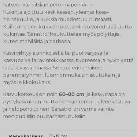
katseenvangitsijan perennapenkkiin.
Kukinta ajoittuu keskikesään, yleensä kesä–
heinäkuulle, ja kukkia muodostuu runsaasti.
Kuihtuneiden kukkien poistaminen voi edistää uutta
kukintaa. ’Sarastro’ houkuttelee myös pölyttäjiä,
kuten mehiläisiä ja perhosia.
Kasvi viihtyy aurinkoisella tai puolivarjoisella
kasvupaikalla ravinteikkaassa, tuoreessa ja hyvin vettä
läpäisevässä maassa. Se sopii erinomaisesti
perennaryhmiin, luonnonmukaisiin istutuksiin ja
myös leikkokukaksi.
Kasvukorkeus on noin
60–80 cm
, ja kasvutapa on
pystykasvuinen mutta hieman rento. Talvenkestävä
ja helppohoitoinen ’Sarastro’ on varma valinta
monipuolisiin puutarhaistutuksiin.
Kasvukorkeus
10-15 cm