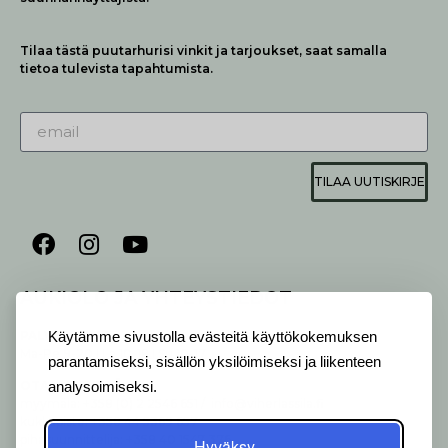
Tilaa tästä puutarhurisi vinkit ja tarjoukset, saat samalla
tietoa tulevista tapahtumista.
TILAA UUTISKIRJE
AUKIOLO JA YHTEYSTIEDOT
P
ALVELEMME:
Käytämme sivustolla evästeitä käyttökokemuksen
Ma-Pe 9-20 I La 10-18 I Su 10-17
parantamiseksi, sisällön yksilöimiseksi ja liikenteen
OTA YHTEYTTÄ
:
analysoimiseksi.
myymälä: +358 (0) 2 2546 651 / info@viherlassila.fi
kukkapiste: +358 44 5369 657
pihasuunnittelija: +358 40 1547 376
Hyväksy