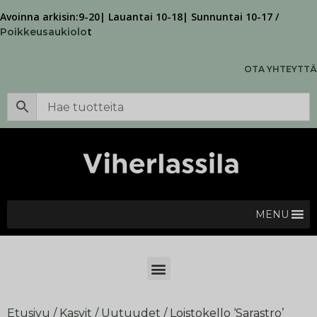
Avoinna arkisin:9-20| Lauantai 10-18| Sunnuntai 10-17 /
t
Poikkeusaukiolo
OTA YHTEYTTÄ
MENU
Etusivu
/
Kasvit
/
Uutuudet
/ Loistokello ‘Sarastro’