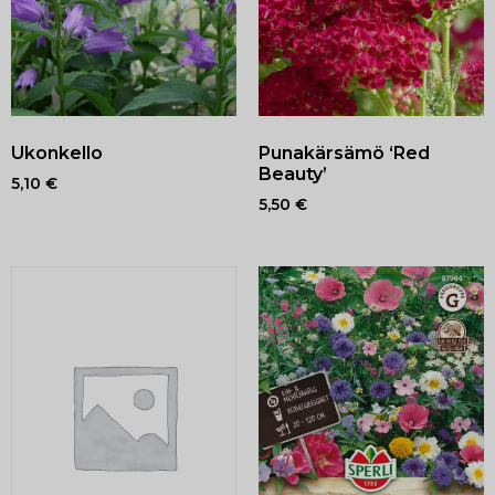
Ukonkello
Punakärsämö ‘Red
Beauty’
5,10
€
5,50
€