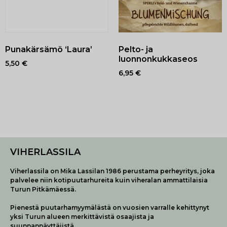
Punakärsämö ‘Laura’
Pelto- ja
luonnonkukkaseos
5,50
€
6,95
€
VIHERLASSILA
Viherlassila on Mika Lassilan 1986 perustama perheyritys, joka
palvelee niin kotipuutarhureita kuin viheralan ammattilaisia
Turun Pitkämäessä.
Pienestä puutarhamyymälästä on vuosien varralle kehittynyt
yksi Turun alueen merkittävistä osaajista ja
suunnannäyttäjistä.