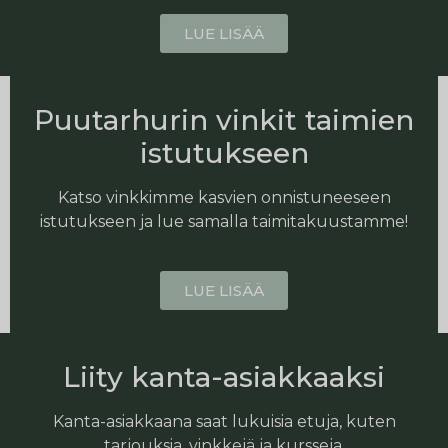
LUE LISÄÄ
Puutarhurin vinkit taimien
istutukseen
Katso vinkkimme kasvien onnistuneeseen
istutukseen ja lue samalla taimitakuustamme!
LUE LISÄÄ
Liity kanta-asiakkaaksi
Kanta-asiakkaana saat lukuisia etuja, kuten
tarjouksia, vinkkejä ja kursseja.