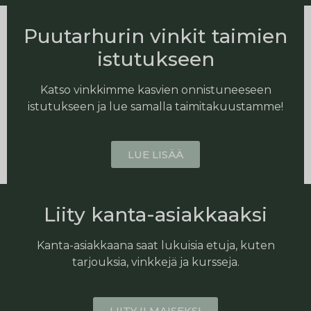
Puutarhurin vinkit taimien
istutukseen
Katso vinkkimme kasvien onnistuneeseen
istutukseen ja lue samalla taimitakuustamme!
LUE LISÄÄ
Liity kanta-asiakkaaksi
Kanta-asiakkaana saat lukuisia etuja, kuten
tarjouksia, vinkkejä ja kursseja.
LIITY ILMAISEKSI