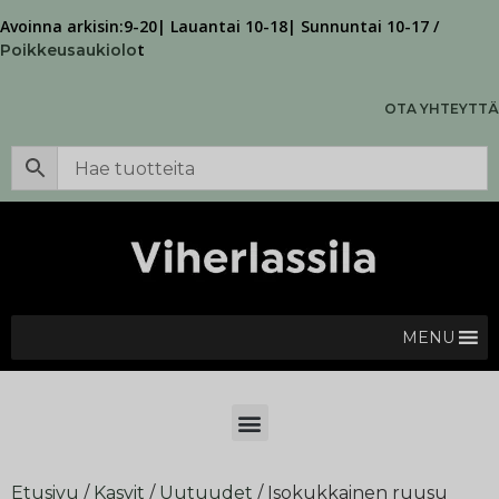
Avoinna arkisin:9-20| Lauantai 10-18| Sunnuntai 10-17 /
t
Poikkeusaukiolo
OTA YHTEYTTÄ
MENU
Etusivu
/
Kasvit
/
Uutuudet
/ Isokukkainen ruusu