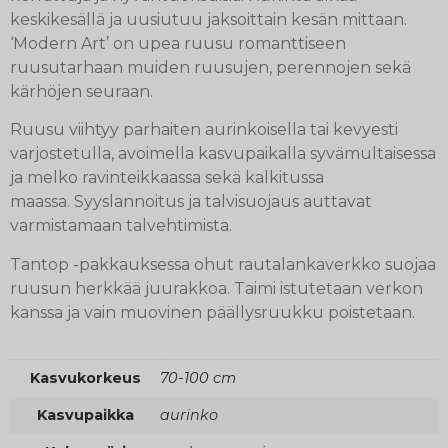
keskikesällä ja uusiutuu jaksoittain kesän mittaan.
‘Modern Art’ on upea ruusu romanttiseen
ruusutarhaan muiden ruusujen, perennojen sekä
kärhöjen seuraan.
Ruusu viihtyy parhaiten aurinkoisella tai kevyesti
varjostetulla, avoimella kasvupaikalla syvämultaisessa
ja melko ravinteikkaassa sekä kalkitussa
maassa. Syyslannoitus ja talvisuojaus auttavat
varmistamaan talvehtimista.
Tantop -pakkauksessa ohut rautalankaverkko suojaa
ruusun herkkää juurakkoa. Taimi istutetaan verkon
kanssa ja vain muovinen päällysruukku poistetaan.
Kasvukorkeus
70-100 cm
Kasvupaikka
aurinko