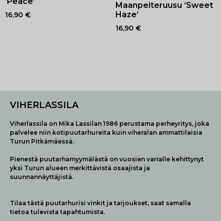
‘Peace’
Maanpeiteruusu ‘Sweet
Haze’
16,90
€
16,90
€
VIHERLASSILA
Viherlassila on Mika Lassilan 1986 perustama perheyritys, joka
palvelee niin kotipuutarhureita kuin viheralan ammattilaisia
Turun Pitkämäessä.
Pienestä puutarhamyymälästä on vuosien varralle kehittynyt
yksi Turun alueen merkittävistä osaajista ja
suunnannäyttäjistä.
Tilaa tästä puutarhurisi vinkit ja tarjoukset, saat samalla
tietoa tulevista tapahtumista.