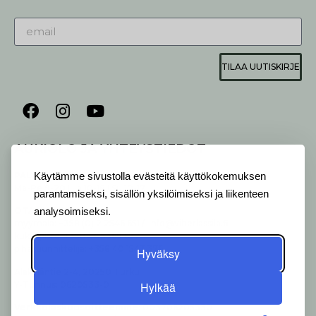
TILAA UUTISKIRJE
AUKIOLO JA YHTEYSTIEDOT
P
ALVELEMME:
Käytämme sivustolla evästeitä käyttökokemuksen
Ma-Pe 9-20 I La 10-18 I Su 10-17
parantamiseksi, sisällön yksilöimiseksi ja liikenteen
OTA YHTEYTTÄ
:
analysoimiseksi.
myymälä: +358 (0) 2 2546 651 / info@viherlassila.fi
kukkapiste: +358 44 5369 657
pihasuunnittelija: +358 40 1547 376
Hyväksy
Alakyläntie 2-4, 20250 Turku
Y-Tunnus: 0620533-0
Hylkää
Verk­ko­las­kuo­soit­teem­me
: 003706205330