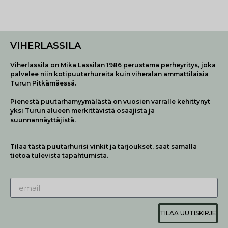
VIHERLASSILA
Viherlassila on Mika Lassilan 1986 perustama perheyritys, joka
palvelee niin kotipuutarhureita kuin viheralan ammattilaisia
Turun Pitkämäessä.
Pienestä puutarhamyymälästä on vuosien varralle kehittynyt
yksi Turun alueen merkittävistä osaajista ja
suunnannäyttäjistä.
Tilaa tästä puutarhurisi vinkit ja tarjoukset, saat samalla
tietoa tulevista tapahtumista.
TILAA UUTISKIRJE