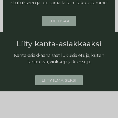
istutukseen ja lue samalla taimitakuustamme!
LUE LISÄÄ
Liity kanta-asiakkaaksi
Kanta-asiakkaana saat lukuisia etuja, kuten
tarjouksia, vinkkejä ja kursseja.
LIITY ILMAISEKSI