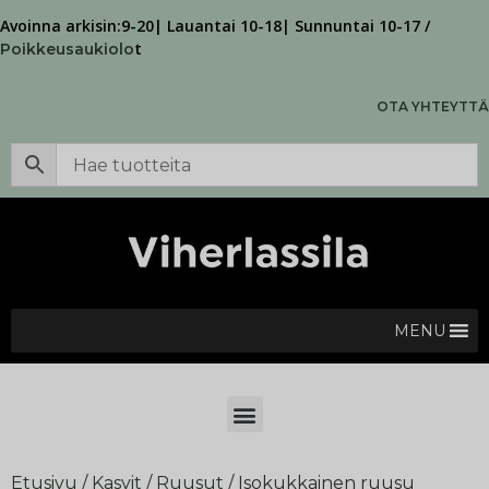
Avoinna arkisin:9-20| Lauantai 10-18| Sunnuntai 10-17 /
t
Poikkeusaukiolo
OTA YHTEYTTÄ
MENU
Etusivu
/
Kasvit
/
Ruusut
/ Isokukkainen ruusu