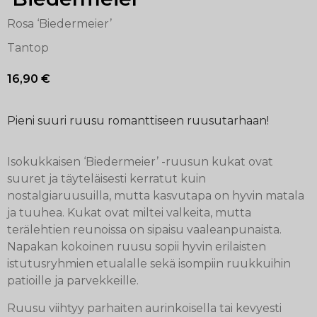
Rosa ‘Biedermeier’
Tantop
16,90
€
Pieni suuri ruusu romanttiseen ruusutarhaan!
Isokukkaisen ‘Biedermeier’ -ruusun kukat ovat
suuret ja täyteläisesti kerratut kuin
nostalgiaruusuilla, mutta kasvutapa on hyvin matala
ja tuuhea. Kukat ovat miltei valkeita, mutta
terälehtien reunoissa on sipaisu vaaleanpunaista.
Napakan kokoinen ruusu sopii hyvin erilaisten
istutusryhmien etualalle sekä isompiin ruukkuihin
patioille ja parvekkeille.
Ruusu viihtyy parhaiten aurinkoisella tai kevyesti