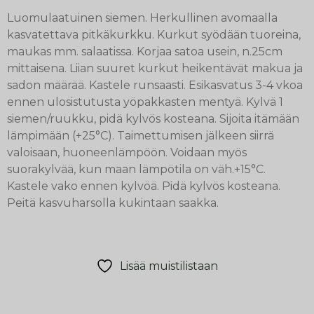
Luomulaatuinen siemen. Herkullinen avomaalla
kasvatettava pitkäkurkku. Kurkut syödään tuoreina,
maukas mm. salaatissa. Korjaa satoa usein, n.25cm
mittaisena. Liian suuret kurkut heikentävät makua ja
sadon määrää. Kastele runsaasti. Esikasvatus 3-4 vkoa
ennen ulosistutusta yöpakkasten mentyä. Kylvä 1
siemen/ruukku, pidä kylvös kosteana. Sijoita itämään
lämpimään (+25°C). Taimettumisen jälkeen siirrä
valoisaan, huoneenlämpöön. Voidaan myös
suorakylvää, kun maan lämpötila on väh.+15°C.
Kastele vako ennen kylvöä. Pidä kylvös kosteana.
Peitä kasvuharsolla kukintaan saakka.
Lisää muistilistaan