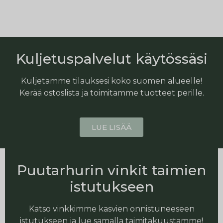
Kuljetuspalvelut käytössäsi
Kuljetamme tilauksesi koko suomen alueelle!
Kerää ostoslista ja toimitamme tuotteet perille.
LUE LISÄÄ
Puutarhurin vinkit taimien
istutukseen
Katso vinkkimme kasvien onnistuneeseen
istutukseen ja lue samalla taimitakuustamme!