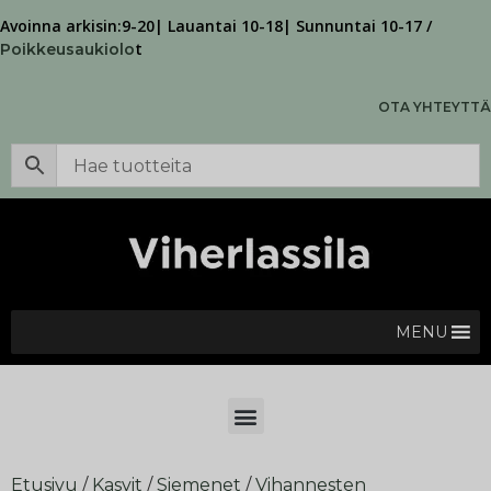
Avoinna arkisin:9-20| Lauantai 10-18| Sunnuntai 10-17 /
t
Poikkeusaukiolo
OTA YHTEYTTÄ
MENU
Etusivu
/
Kasvit
/
Siemenet
/
Vihannesten