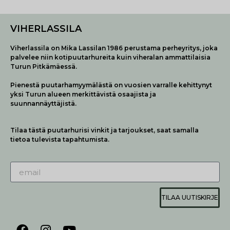
VIHERLASSILA
Viherlassila on Mika Lassilan 1986 perustama perheyritys, joka
palvelee niin kotipuutarhureita kuin viheralan ammattilaisia
Turun Pitkämäessä.
Pienestä puutarhamyymälästä on vuosien varralle kehittynyt
yksi Turun alueen merkittävistä osaajista ja
suunnannäyttäjistä.
Tilaa tästä puutarhurisi vinkit ja tarjoukset, saat samalla
tietoa tulevista tapahtumista.
TILAA UUTISKIRJE