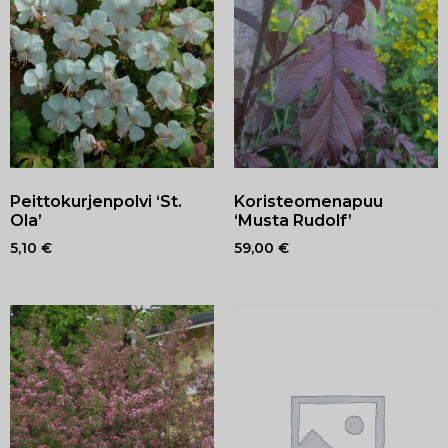
Peittokurjenpolvi ‘St.
Koristeomenapuu
Ola’
‘Musta Rudolf’
5,10
€
59,00
€