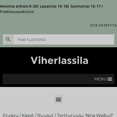
Avoinna arkisin:9-20| Lauantai 10-18| Sunnuntai 10-17 /
t
Poikkeusaukiolo
OTA YHTEYTTÄ
MENU
Etusivu
/
Kasvit
/
Ruusut
/ Tertturuusu ‘Nina Weibull’