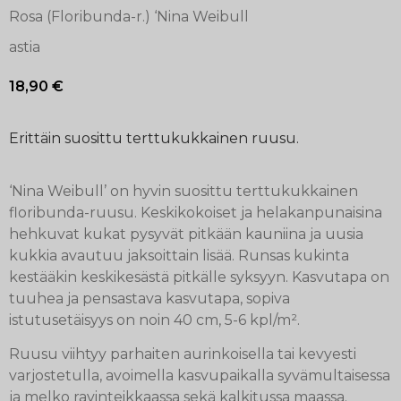
Rosa (Floribunda-r.) ‘Nina Weibull
astia
18,90
€
Erittäin suosittu terttukukkainen ruusu.
‘Nina Weibull’ on hyvin suosittu terttukukkainen
floribunda-ruusu. Keskikokoiset ja helakanpunaisina
hehkuvat kukat pysyvät pitkään kauniina ja uusia
kukkia avautuu jaksoittain lisää. Runsas kukinta
kestääkin keskikesästä pitkälle syksyyn. Kasvutapa on
tuuhea ja pensastava kasvutapa, sopiva
istutusetäisyys on noin 40 cm, 5-6 kpl/m².
Ruusu viihtyy parhaiten aurinkoisella tai kevyesti
varjostetulla, avoimella kasvupaikalla syvämultaisessa
ja melko ravinteikkaassa sekä kalkitussa maassa.