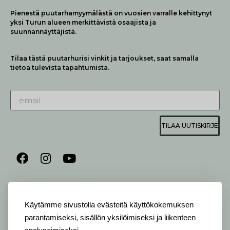
Pienestä puutarhamyymälästä on vuosien varralle kehittynyt
yksi Turun alueen merkittävistä osaajista ja
suunnannäyttäjistä.
Tilaa tästä puutarhurisi vinkit ja tarjoukset, saat samalla
tietoa tulevista tapahtumista.
TILAA UUTISKIRJE
AUKIOLO JA YHTEYSTIEDOT
Käytämme sivustolla evästeitä käyttökokemuksen
P
ALVELEMME:
Ma-Pe 9-20 I La 10-18 I Su 10-17
parantamiseksi, sisällön yksilöimiseksi ja liikenteen