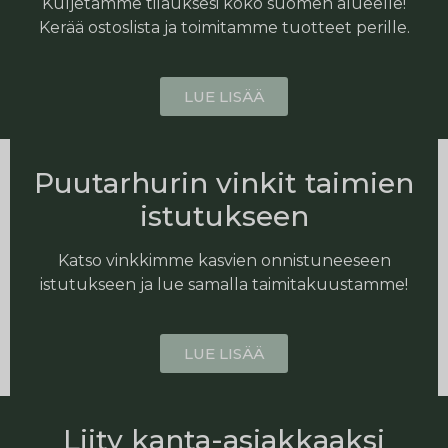
Kuljetamme tilauksesi koko suomen alueelle!
Kerää ostoslista ja toimitamme tuotteet perille.
LUE LISÄÄ
Puutarhurin vinkit taimien
istutukseen
Katso vinkkimme kasvien onnistuneeseen
istutukseen ja lue samalla taimitakuustamme!
LUE LISÄÄ
Liity kanta-asiakkaaksi