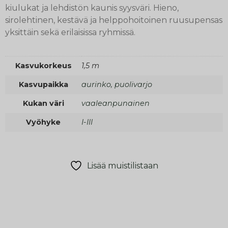
kiulukat ja lehdistön kaunis syysväri. Hieno,
sirolehtinen, kestävä ja helppohoitoinen ruusupensas
yksittäin sekä erilaisissa ryhmissä.
Kasvukorkeus
1,5 m
Kasvupaikka
aurinko, puolivarjo
Kukan väri
vaaleanpunainen
Vyöhyke
I-III
Lisää muistilistaan