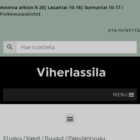
Avoinna arkisin:9-20| Lauantai 10-18| Sunnuntai 10-17 /
t
Poikkeusaukiolo
OTA YHTEYTTÄ
MENU
Etusivu
/
Kasvit
/
Ruusut
/ Papulanruusu