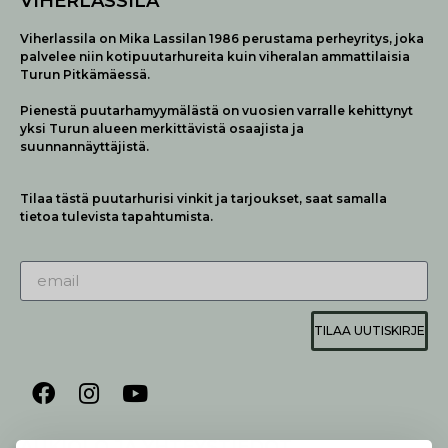
VIHERLASSILA
Viherlassila on Mika Lassilan 1986 perustama perheyritys, joka
palvelee niin kotipuutarhureita kuin viheralan ammattilaisia
Turun Pitkämäessä.
Pienestä puutarhamyymälästä on vuosien varralle kehittynyt
yksi Turun alueen merkittävistä osaajista ja
suunnannäyttäjistä.
Tilaa tästä puutarhurisi vinkit ja tarjoukset, saat samalla
tietoa tulevista tapahtumista.
TILAA UUTISKIRJE
AUKIOLO JA YHTEYSTIEDOT