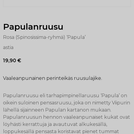
Papulanruusu
Rosa (Spinosissima-ryhmä) ‘Papula’
astia
19,90
€
Vaaleanpunainen perinteikäs ruusulajike.
Papulanruusu eli tarhapimpinellaruusu ‘Papula’ on
oikein suloinen pensasruusu, joka on nimetty Viipurin
lähellä sijainneen Papulan kartanon mukaan.
Papulanruusun hennon vaaleanpunaiset kukat ovat
löyhästi kerrattuja ja avautuvat alkukesällä,
loppukesällä pensasta koristavat pienet tummat