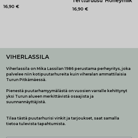
Tertturuusu ‘Honeymilk’
16,90
€
16,90
€
VIHERLASSILA
Viherlassila on Mika Lassilan 1986 perustama perheyritys, joka
palvelee niin kotipuutarhureita kuin viheralan ammattilaisia
Turun Pitkämäessä.
Pienestä puutarhamyymälästä on vuosien varralle kehittynyt
yksi Turun alueen merkittävistä osaajista ja
suunnannäyttäjistä.
Tilaa tästä puutarhurisi vinkit ja tarjoukset, saat samalla
tietoa tulevista tapahtumista.