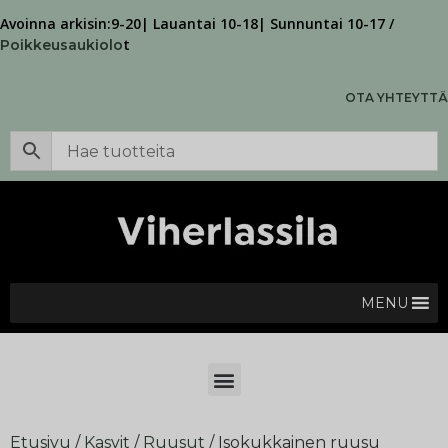
Avoinna arkisin:9-20| Lauantai 10-18| Sunnuntai 10-17 /
t
Poikkeusaukiolo
OTA YHTEYTTÄ
MENU
Etusivu
/
Kasvit
/
Ruusut
/ Isokukkainen ruusu