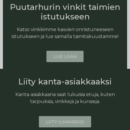
Puutarhurin vinkit taimien
istutukseen
Katso vinkkimme kasvien onnistuneeseen
istutukseen ja lue samalla taimitakuustamme!
LUE LISÄÄ
Liity kanta-asiakkaaksi
Kanta-asiakkaana saat lukuisia etuja, kuten
tarjouksia, vinkkejä ja kursseja.
LIITY ILMAISEKSI