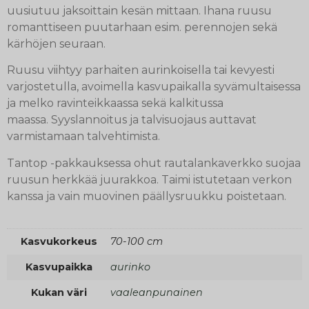
uusiutuu jaksoittain kesän mittaan. Ihana ruusu
romanttiseen puutarhaan esim. perennojen sekä
kärhöjen seuraan.
Ruusu viihtyy parhaiten aurinkoisella tai kevyesti
varjostetulla, avoimella kasvupaikalla syvämultaisessa
ja melko ravinteikkaassa sekä kalkitussa
maassa. Syyslannoitus ja talvisuojaus auttavat
varmistamaan talvehtimista.
Tantop -pakkauksessa ohut rautalankaverkko suojaa
ruusun herkkää juurakkoa. Taimi istutetaan verkon
kanssa ja vain muovinen päällysruukku poistetaan.
Kasvukorkeus
70-100 cm
Kasvupaikka
aurinko
Kukan väri
vaaleanpunainen