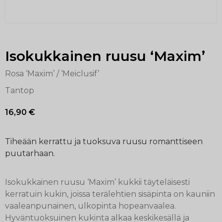
Isokukkainen ruusu ‘Maxim’
Rosa ‘Maxim’ / ‘Meiclusif’
Tantop
16,90
€
Tiheään kerrattu ja tuoksuva ruusu romanttiseen
puutarhaan.
Isokukkainen ruusu ‘Maxim’ kukkii täyteläisesti
kerratuin kukin, joissa terälehtien sisäpinta on kauniin
vaaleanpunainen, ulkopinta hopeanvaalea.
Hyväntuoksuinen kukinta alkaa keskikesällä ja