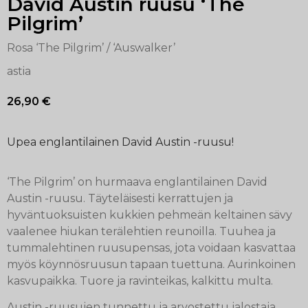
David Austin ruusu ‘The
Pilgrim’
Rosa ‘The Pilgrim’ / ‘Auswalker’
astia
26,90
€
Upea englantilainen David Austin -ruusu!
‘The Pilgrim’ on hurmaava englantilainen David
Austin -ruusu. Täyteläisesti kerrattujen ja
hyväntuoksuisten kukkien pehmeän keltainen sävy
vaalenee hiukan terälehtien reunoilla. Tuuhea ja
tummalehtinen ruusupensas, jota voidaan kasvattaa
myös köynnösruusun tapaan tuettuna. Aurinkoinen
kasvupaikka. Tuore ja ravinteikas, kalkittu multa.
Austin -ruusujen tunnettu ja arvostettu jalostaja