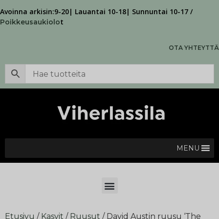
Avoinna arkisin:9-20| Lauantai 10-18| Sunnuntai 10-17 /
t
Poikkeusaukiolo
OTA YHTEYTTÄ
MENU
Etusivu
/
Kasvit
/
Ruusut
/ David Austin ruusu ‘The