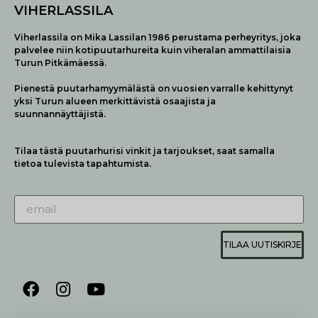
VIHERLASSILA
Viherlassila on Mika Lassilan 1986 perustama perheyritys, joka
palvelee niin kotipuutarhureita kuin viheralan ammattilaisia
Turun Pitkämäessä.
Pienestä puutarhamyymälästä on vuosien varralle kehittynyt
yksi Turun alueen merkittävistä osaajista ja
suunnannäyttäjistä.
Tilaa tästä puutarhurisi vinkit ja tarjoukset, saat samalla
tietoa tulevista tapahtumista.
TILAA UUTISKIRJE