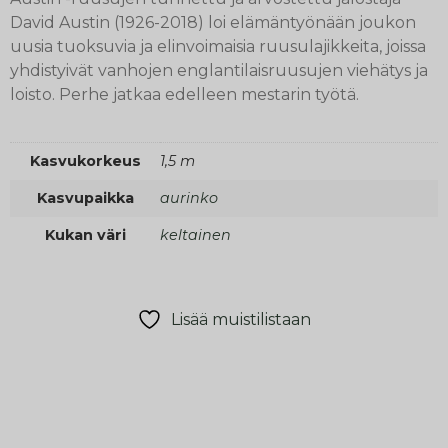
David Austin (1926-2018) loi elämäntyönään joukon
uusia tuoksuvia ja elinvoimaisia ruusulajikkeita, joissa
yhdistyivät vanhojen englantilaisruusujen viehätys ja
loisto. Perhe jatkaa edelleen mestarin työtä.
Kasvukorkeus
1,5 m
Kasvupaikka
aurinko
Kukan väri
keltainen
Lisää muistilistaan