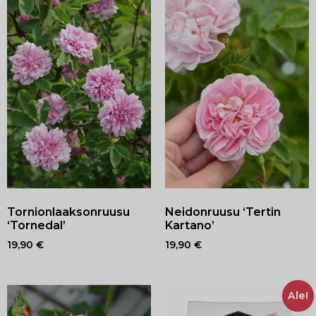
Tornionlaaksonruusu
Neidonruusu ‘Tertin
‘Tornedal’
Kartano’
19,90
€
19,90
€
Ale!