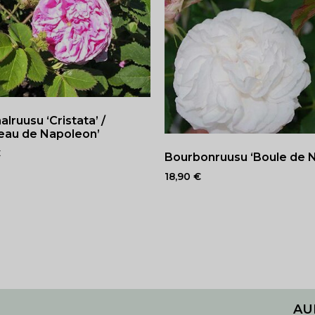
ruusu ‘Cristata’ /
eau de Napoleon’
€
Bourbonruusu ‘Boule de N
18,90
€
AU