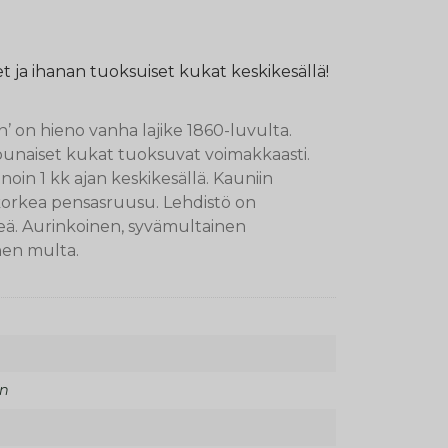
ja ihanan tuoksuiset kukat keskikesällä!
 on hieno vanha lajike 1860-luvulta.
unaiset kukat tuoksuvat voimakkaasti.
oin 1 kk ajan keskikesällä. Kauniin
 korkea pensasruusu. Lehdistö on
eä. Aurinkoinen, syvämultainen
nen multa.
n