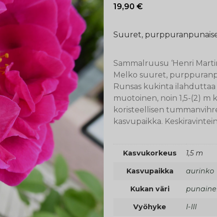
19,90
€
Suuret, purppuranpunaiset 
Sammalruusu ‘Henri Martin’
Melko suuret, purppuranp
Runsas kukinta ilahduttaa n
muotoinen, noin 1,5-(2) m
koristeellisen tummanvihr
kasvupaikka. Keskiravintei
Kasvukorkeus
1,5 m
Kasvupaikka
aurinko
Kukan väri
punaine
Vyöhyke
I-III