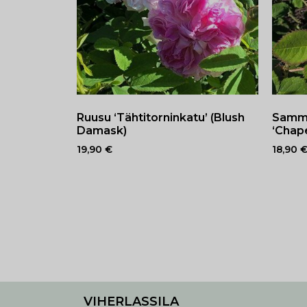
Ruusu ‘Tähtitorninkatu’ (Blush
Sammal
Damask)
‘Chap
19,90
€
18,90
VIHERLASSILA