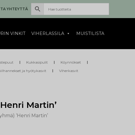
TA YHTEYTTÄ
RIN VINKIT
VIHERLASSILA
MUISTILISTA
istepuut
Kukkasipulit
Köynnökset
Vihannekset ja hyötykasvit
Viherkasvit
Henri Martin’
ryhmä) ‘Henri Martin’