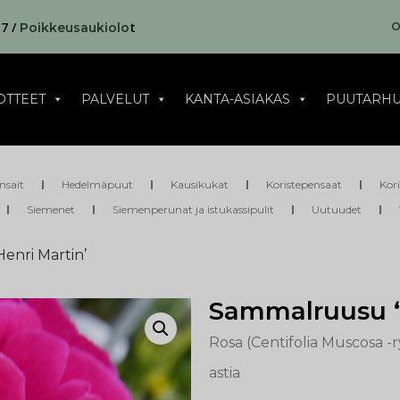
17 /
t
O
Poikkeusaukiolo
OTTEET
PALVELUT
KANTA-ASIAKAS
PUUTARHU
nsait
Hedelmäpuut
Kausikukat
Koristepensaat
Kor
Siemenet
Siemenperunat ja istukassipulit
Uutuudet
enri Martin’
Sammalruusu ‘
Rosa (Centifolia Muscosa -
astia