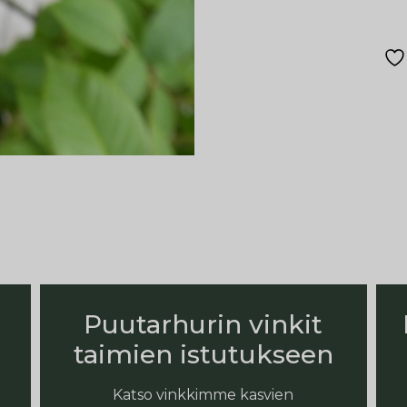
Puutarhurin vinkit
taimien istutukseen
Katso vinkkimme kasvien