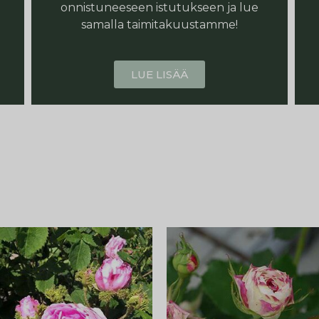
onnistuneeseen istutukseen ja lue
samalla taimitakuustamme!
LUE LISÄÄ