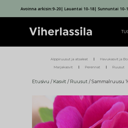
Avoinna arkisin:9-20| Lauantai 10-18| Sunnuntai 10-
TU
Alppiruusut ja atsaleat
Havukasvit ja Bo
Marjakasvit
Perennat
Ruusut
Etusivu
/
Kasvit
/
Ruusut
/ Sammalruusu ‘H