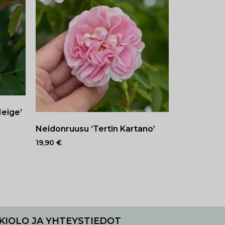
eige’
Neidonruusu ‘Tertin Kartano’
19,90
€
KIOLO JA YHTEYSTIEDOT