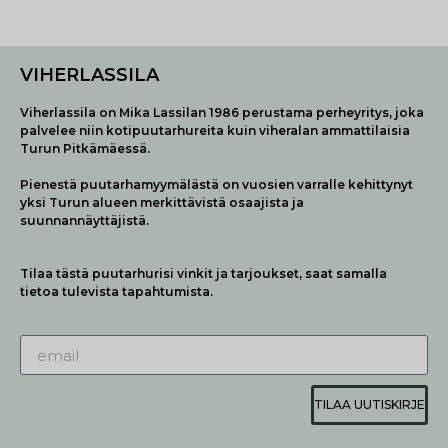
VIHERLASSILA
Viherlassila on Mika Lassilan 1986 perustama perheyritys, joka
palvelee niin kotipuutarhureita kuin viheralan ammattilaisia
Turun Pitkämäessä.
Pienestä puutarhamyymälästä on vuosien varralle kehittynyt
yksi Turun alueen merkittävistä osaajista ja
suunnannäyttäjistä.
Tilaa tästä puutarhurisi vinkit ja tarjoukset, saat samalla
tietoa tulevista tapahtumista.
TILAA UUTISKIRJE