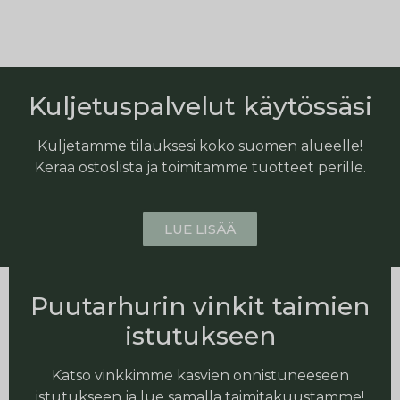
Kuljetuspalvelut käytössäsi
Kuljetamme tilauksesi koko suomen alueelle!
Kerää ostoslista ja toimitamme tuotteet perille.
LUE LISÄÄ
Puutarhurin vinkit taimien
istutukseen
Katso vinkkimme kasvien onnistuneeseen
istutukseen ja lue samalla taimitakuustamme!