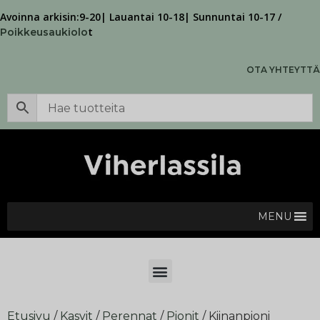
Avoinna arkisin:9-20| Lauantai 10-18| Sunnuntai 10-17 /
t
Poikkeusaukiolo
OTA YHTEYTTÄ
MENU
Etusivu
/
Kasvit
/
Perennat
/
Pionit
/ Kiinanpioni