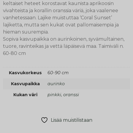
keltaiset heteet korostavat kaunista aprikoosin
vivahteista ja korallin oranssia väriä, joka vaalenee
vanhetessaan. Lajike muistuttaa ‘Coral Sunset’
lajiketta, mutta sen kukat ovat pallomaisempia ja
hieman suurempia.
Sopiva kasvupaikka on aurinkoinen, syvämultainen,
tuore, ravinteikas ja vettä läpäisevä maa. Taimiväli n.
60-80 cm
Kasvukorkeus
60-90 cm
Kasvupaikka
aurinko
Kukan väri
pinkki, oranssi
Lisää muistilistaan