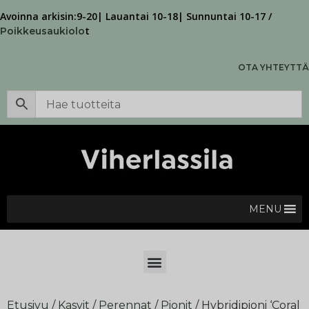
Avoinna arkisin:9-20| Lauantai 10-18| Sunnuntai 10-17 /
t
Poikkeusaukiolo
OTA YHTEYTTÄ
MENU
Etusivu
/
Kasvit
/
Perennat
/
Pionit
/ Hybridipioni ‘Coral