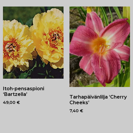
Itoh-pensaspioni
‘Bartzella’
Tarhapäivänlilja ‘Cherry
Cheeks’
49,00
€
7,40
€