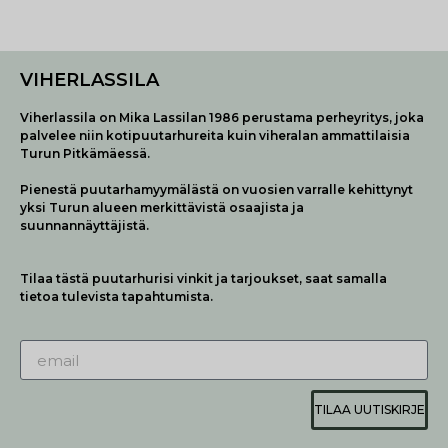
VIHERLASSILA
Viherlassila on Mika Lassilan 1986 perustama perheyritys, joka
palvelee niin kotipuutarhureita kuin viheralan ammattilaisia
Turun Pitkämäessä.
Pienestä puutarhamyymälästä on vuosien varralle kehittynyt
yksi Turun alueen merkittävistä osaajista ja
suunnannäyttäjistä.
Tilaa tästä puutarhurisi vinkit ja tarjoukset, saat samalla
tietoa tulevista tapahtumista.
TILAA UUTISKIRJE