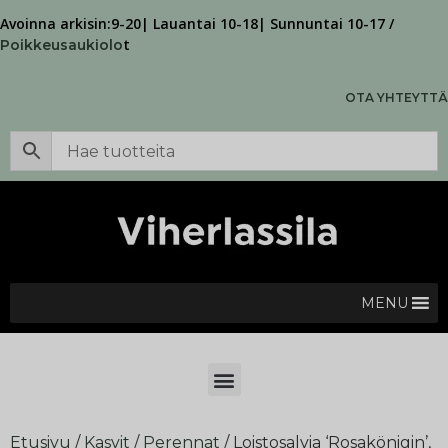
Avoinna arkisin:9-20| Lauantai 10-18| Sunnuntai 10-17 /
t
Poikkeusaukiolo
OTA YHTEYTTÄ
MENU
Etusivu
/
Kasvit
/
Perennat
/ Loistosalvia ‘Rosakönigin’,