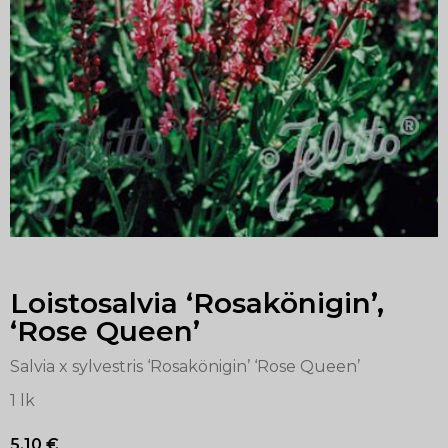
Loistosalvia ‘Rosakönigin’,
‘Rose Queen’
Salvia x sylvestris ‘Rosakönigin’ ‘Rose Queen’
1 lk
5,10
€