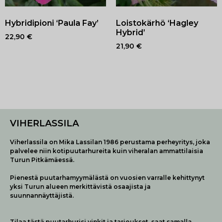
Hybridipioni ‘Paula Fay’
Loistokärhö ‘Hagley
Hybrid’
22,90
€
21,90
€
VIHERLASSILA
Viherlassila on Mika Lassilan 1986 perustama perheyritys, joka
palvelee niin kotipuutarhureita kuin viheralan ammattilaisia
Turun Pitkämäessä.
Pienestä puutarhamyymälästä on vuosien varralle kehittynyt
yksi Turun alueen merkittävistä osaajista ja
suunnannäyttäjistä.
Tilaa tästä puutarhurisi vinkit ja tarjoukset, saat samalla