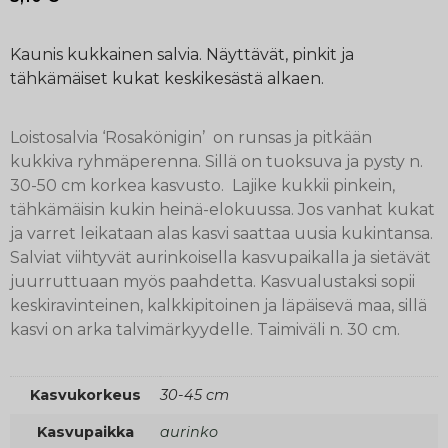
Kaunis kukkainen salvia. Näyttävät, pinkit ja
tähkämäiset kukat keskikesästä alkaen.
Loistosalvia ‘Rosakönigin’ on runsas ja pitkään
kukkiva ryhmäperenna. Sillä on tuoksuva ja pysty n.
30-50 cm korkea kasvusto. Lajike kukkii pinkein,
tähkämäisin kukin heinä-elokuussa. Jos vanhat kukat
ja varret leikataan alas kasvi saattaa uusia kukintansa.
Salviat viihtyvät aurinkoisella kasvupaikalla ja sietävät
juurruttuaan myös paahdetta. Kasvualustaksi sopii
keskiravinteinen, kalkkipitoinen ja läpäisevä maa, sillä
kasvi on arka talvimärkyydelle. Taimiväli n. 30 cm.
Kasvukorkeus
30-45 cm
Kasvupaikka
aurinko