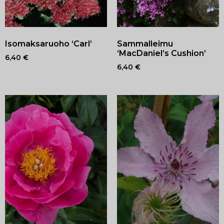
Isomaksaruoho ‘Carl’
Sammalleimu
‘MacDaniel’s Cushion’
6,40
€
6,40
€