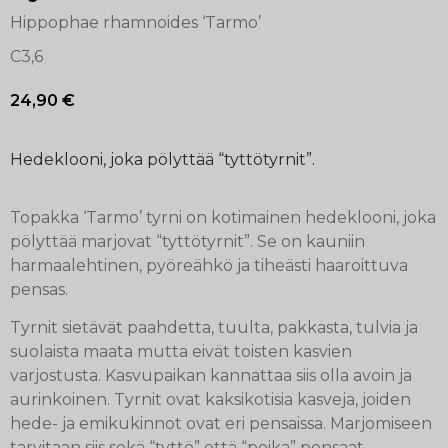
Hippophae rhamnoides ‘Tarmo’
C3,6
24,90
€
Hedeklooni, joka pölyttää “tyttötyrnit”.
Topakka ‘Tarmo’ tyrni on kotimainen hedeklooni, joka
pölyttää marjovat “tyttötyrnit”. Se on kauniin
harmaalehtinen, pyöreähkö ja tiheästi haaroittuva
pensas.
Tyrnit sietävät paahdetta, tuulta, pakkasta, tulvia ja
suolaista maata mutta eivät toisten kasvien
varjostusta. Kasvupaikan kannattaa siis olla avoin ja
aurinkoinen. Tyrnit ovat kaksikotisia kasveja, joiden
hede- ja emikukinnot ovat eri pensaissa. Marjomiseen
tarvitaan siis sekä “tyttö” että “poika” pensaat.