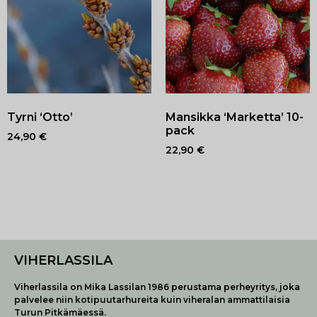
Tyrni ‘Otto’
Mansikka ‘Marketta’ 10-
pack
24,90
€
22,90
€
VIHERLASSILA
Viherlassila on Mika Lassilan 1986 perustama perheyritys, joka
palvelee niin kotipuutarhureita kuin viheralan ammattilaisia
Turun Pitkämäessä.