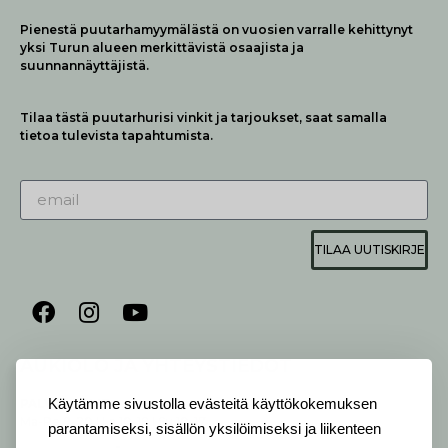
Pienestä puutarhamyymälästä on vuosien varralle kehittynyt
yksi Turun alueen merkittävistä osaajista ja
suunnannäyttäjistä.
Tilaa tästä puutarhurisi vinkit ja tarjoukset, saat samalla
tietoa tulevista tapahtumista.
TILAA UUTISKIRJE
AUKIOLO JA YHTEYSTIEDOT
P
ALVELEMME:
Käytämme sivustolla evästeitä käyttökokemuksen
Ma-Pe 9-20 I La 10-18 I Su 10-17
parantamiseksi, sisällön yksilöimiseksi ja liikenteen