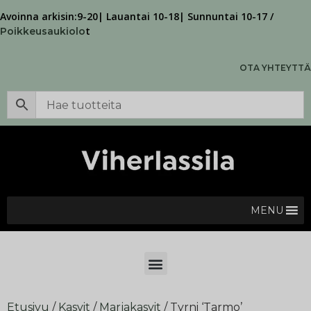
Avoinna arkisin:9-20| Lauantai 10-18| Sunnuntai 10-17 /
t
Poikkeusaukiolo
OTA YHTEYTTÄ
MENU
Etusivu
/
Kasvit
/
Marjakasvit
/ Tyrni ‘Tarmo’