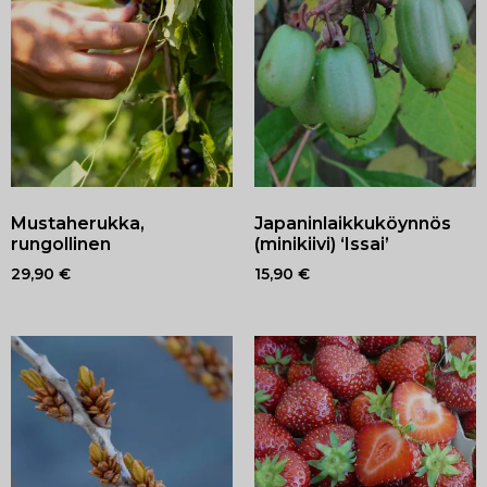
Mustaherukka,
Japaninlaikkuköynnös
rungollinen
(minikiivi) ‘Issai’
29,90
€
15,90
€