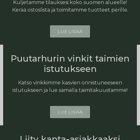
Kuljetamme tilauksesi koko suomen alueelle!
Kerää ostoslista ja toimitamme tuotteet perille.
LUE LISÄÄ
Puutarhurin vinkit taimien
istutukseen
Katso vinkkimme kasvien onnistuneeseen
istutukseen ja lue samalla taimitakuustamme!
LUE LISÄÄ
Liity kanta-asiakkaaksi