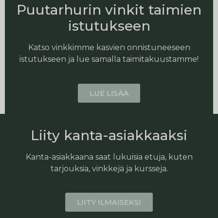
Puutarhurin vinkit taimien
istutukseen
Katso vinkkimme kasvien onnistuneeseen
istutukseen ja lue samalla taimitakuustamme!
LUE LISÄÄ
Liity kanta-asiakkaaksi
Kanta-asiakkaana saat lukuisia etuja, kuten
tarjouksia, vinkkejä ja kursseja.
LIITY ILMAISEKSI