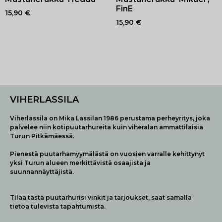
FinE
15,90
€
15,90
€
VIHERLASSILA
Viherlassila on Mika Lassilan 1986 perustama perheyritys, joka
palvelee niin kotipuutarhureita kuin viheralan ammattilaisia
Turun Pitkämäessä.
Pienestä puutarhamyymälästä on vuosien varralle kehittynyt
yksi Turun alueen merkittävistä osaajista ja
suunnannäyttäjistä.
Tilaa tästä puutarhurisi vinkit ja tarjoukset, saat samalla
tietoa tulevista tapahtumista.