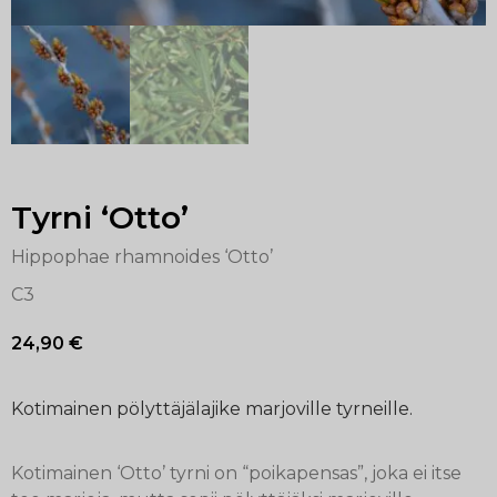
Tyrni ‘Otto’
Hippophae rhamnoides ‘Otto’
C3
24,90
€
Kotimainen pölyttäjälajike marjoville tyrneille.
Kotimainen ‘Otto’ tyrni on “poikapensas”, joka ei itse