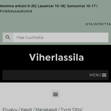
Avoinna arkisin:9-20| Lauantai 10-18| Sunnuntai 10-17 /
t
Poikkeusaukiolo
OTA YHTEYTTÄ
MENU
Etusivu
/
Kasvit
/
Marjakasvit
/ Tyrni ‘Otto’