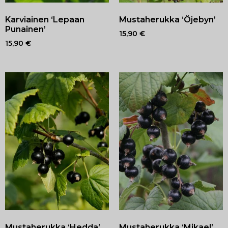
Karviainen ‘Lepaan
Mustaherukka ‘Öjebyn’
Punainen’
15,90
€
15,90
€
Mustaherukka ‘Hedda’
Mustaherukka ‘Mikael’,