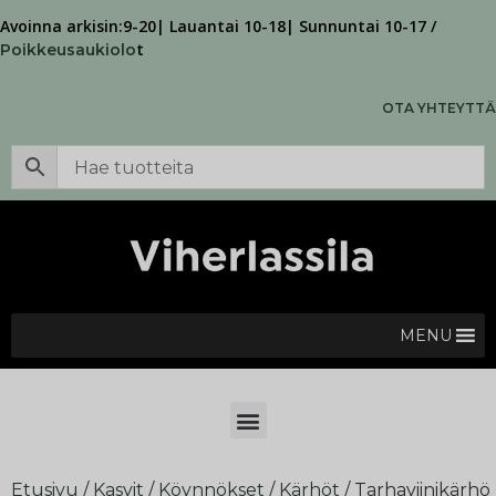
Avoinna arkisin:9-20| Lauantai 10-18| Sunnuntai 10-17 /
t
Poikkeusaukiolo
OTA YHTEYTTÄ
MENU
Etusivu
/
Kasvit
/
Köynnökset
/
Kärhöt
/ Tarhaviinikärhö