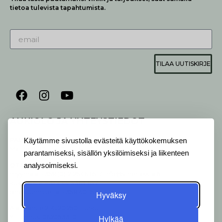
tietoa tulevista tapahtumista.
TILAA UUTISKIRJE
AUKIOLO JA YHTEYSTIEDOT
P
ALVELEMME:
Käytämme sivustolla evästeitä käyttökokemuksen
Ma-Pe 9-20 I La 10-18 I Su 10-17
parantamiseksi, sisällön yksilöimiseksi ja liikenteen
OTA YHTEYTTÄ
:
analysoimiseksi.
myymälä: +358 (0) 2 2546 651 / info@viherlassila.fi
kukkapiste: +358 44 5369 657
pihasuunnittelija: +358 40 1547 376
Hyväksy
Alakyläntie 2-4, 20250 Turku
Hylkää
Y-Tunnus: 0620533-0