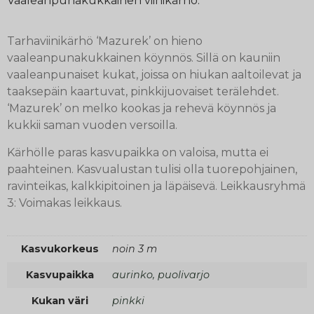
Vaaleanpunakukkainen viinikärhö.
Tarhaviinikärhö ‘Mazurek’ on hieno
vaaleanpunakukkainen köynnös. Sillä on kauniin
vaaleanpunaiset kukat, joissa on hiukan aaltoilevat ja
taaksepäin kaartuvat, pinkkijuovaiset terälehdet.
‘Mazurek’ on melko kookas ja rehevä köynnös ja
kukkii saman vuoden versoilla.
Kärhölle paras kasvupaikka on valoisa, mutta ei
paahteinen. Kasvualustan tulisi olla tuorepohjainen,
ravinteikas, kalkkipitoinen ja läpäisevä. Leikkausryhmä
3: Voimakas leikkaus.
Kasvukorkeus
noin 3 m
Kasvupaikka
aurinko, puolivarjo
Kukan väri
pinkki