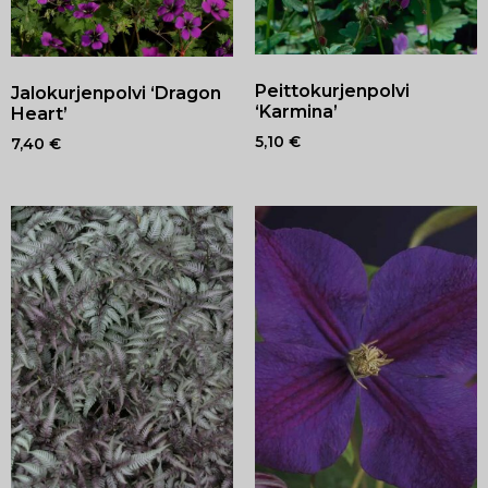
Peittokurjenpolvi
Jalokurjenpolvi ‘Dragon
‘Karmina’
Heart’
5,10
€
7,40
€