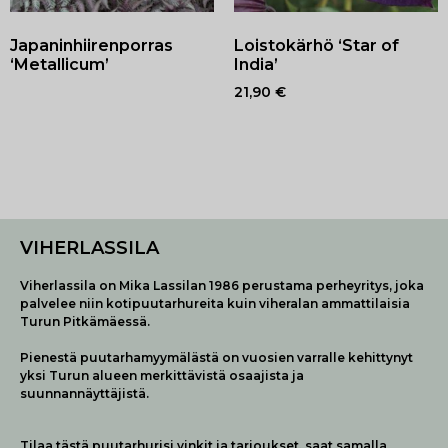
Japaninhiirenporras
Loistokärhö ‘Star of
‘Metallicum’
India’
21,90
€
VIHERLASSILA
Viherlassila on Mika Lassilan 1986 perustama perheyritys, joka
palvelee niin kotipuutarhureita kuin viheralan ammattilaisia
Turun Pitkämäessä.
Pienestä puutarhamyymälästä on vuosien varralle kehittynyt
yksi Turun alueen merkittävistä osaajista ja
suunnannäyttäjistä.
Tilaa tästä puutarhurisi vinkit ja tarjoukset, saat samalla