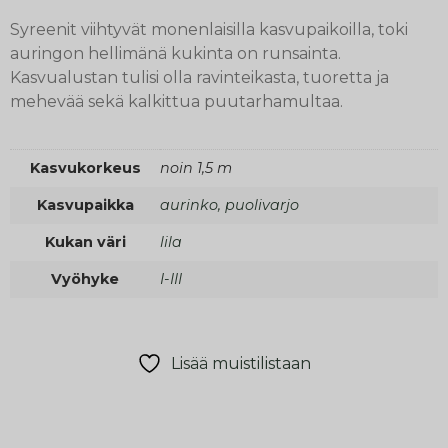
Syreenit viihtyvät monenlaisilla kasvupaikoilla, toki
auringon hellimänä kukinta on runsainta.
Kasvualustan tulisi olla ravinteikasta, tuoretta ja
mehevää sekä kalkittua puutarhamultaa.
Kasvukorkeus
noin 1,5 m
Kasvupaikka
aurinko, puolivarjo
Kukan väri
lila
Vyöhyke
I-III
Lisää muistilistaan