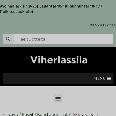
Avoinna arkisin:9-20| Lauantai 10-18| Sunnuntai 10-17 /
t
Poikkeusaukiolo
OTA YHTEYTTÄ
MENU
Etusivu
/
Kasvit
/
Koristepensaat
/ Pikkusyreeni