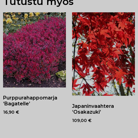
Tutustu myös
Purppurahappomarja
‘Bagatelle’
Japaninvaahtera
‘Osakazuki’
16,90
€
109,00
€