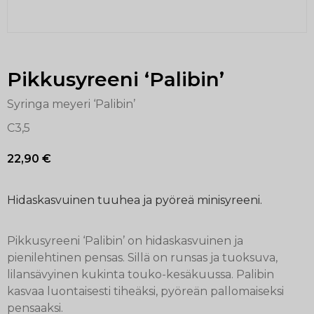
Pikkusyreeni ‘Palibin’
Syringa meyeri ‘Palibin’
C3,5
22,90
€
Hidaskasvuinen tuuhea ja pyöreä minisyreeni.
Pikkusyreeni ‘Palibin’ on hidaskasvuinen ja
pienilehtinen pensas. Sillä on runsas ja tuoksuva,
lilansävyinen kukinta touko-kesäkuussa. Palibin
kasvaa luontaisesti tiheäksi, pyöreän pallomaiseksi
pensaaksi.