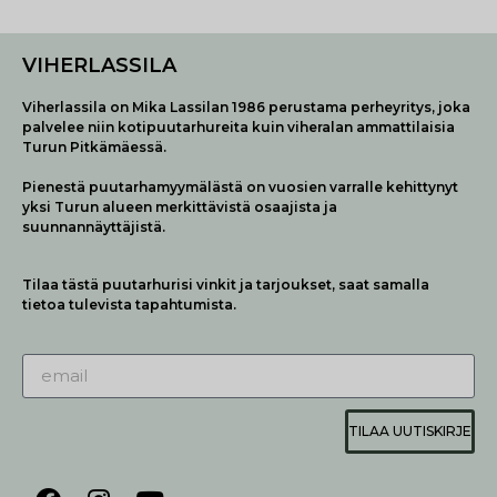
VIHERLASSILA
Viherlassila on Mika Lassilan 1986 perustama perheyritys, joka
palvelee niin kotipuutarhureita kuin viheralan ammattilaisia
Turun Pitkämäessä.
Pienestä puutarhamyymälästä on vuosien varralle kehittynyt
yksi Turun alueen merkittävistä osaajista ja
suunnannäyttäjistä.
Tilaa tästä puutarhurisi vinkit ja tarjoukset, saat samalla
tietoa tulevista tapahtumista.
TILAA UUTISKIRJE