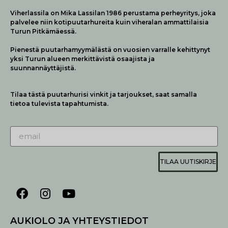
Viherlassila on Mika Lassilan 1986 perustama perheyritys, joka
palvelee niin kotipuutarhureita kuin viheralan ammattilaisia
Turun Pitkämäessä.
Pienestä puutarhamyymälästä on vuosien varralle kehittynyt
yksi Turun alueen merkittävistä osaajista ja
suunnannäyttäjistä.
Tilaa tästä puutarhurisi vinkit ja tarjoukset, saat samalla
tietoa tulevista tapahtumista.
TILAA UUTISKIRJE
AUKIOLO JA YHTEYSTIEDOT