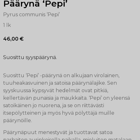
Päärynä ‘Pepi’
Pyrus communis ‘Pepi’
1 lk
46,00
€
Suosittu syyspäärynä.
Suosittu ‘Pepi’ -päärynä on alkujaan virolainen,
tuuheakasvuinen ja satoisa päärynälajike. Sen
syyskuussa kypsyvät hedelmät ovat pitkiä,
kellertävän punaisia ja maukkaita. ‘Pepi’ on yleensä
satoikäinen jo nuorena, ja se on riittävästi
itsepölytteinen ja myös hyvä pölyttäjä muille
päärynöille.
Päärynäpuut menestyvät ja tuottavat satoa
parhaiten aurinkoisella paikalla, mieluiten matalaan