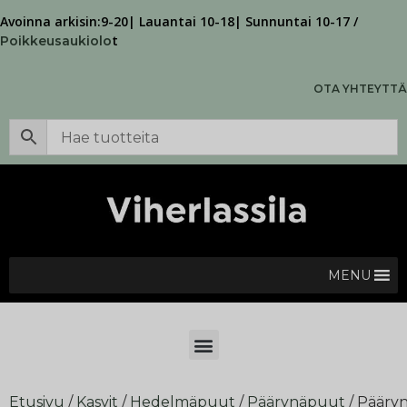
Avoinna arkisin:9-20| Lauantai 10-18| Sunnuntai 10-17 /
t
Poikkeusaukiolo
OTA YHTEYTTÄ
MENU
Etusivu
/
Kasvit
/
Hedelmäpuut
/
Päärynäpuut
/ Pääry