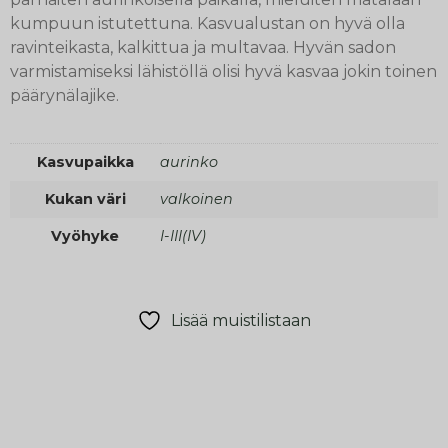
kumpuun istutettuna. Kasvualustan on hyvä olla
ravinteikasta, kalkittua ja multavaa. Hyvän sadon
varmistamiseksi lähistöllä olisi hyvä kasvaa jokin toinen
päärynälajike.
Kasvupaikka
aurinko
Kukan väri
valkoinen
Vyöhyke
I-III(IV)
Lisää muistilistaan