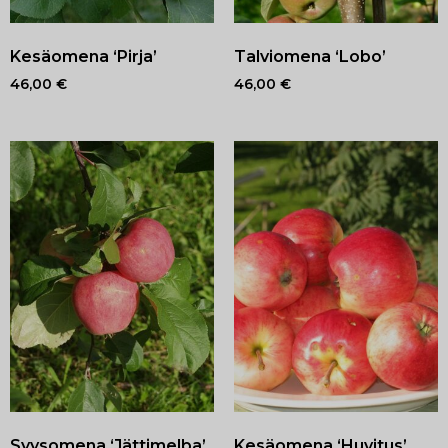
Kesäomena ‘Pirja’
Talviomena ‘Lobo’
46,00
€
46,00
€
Syysomena ‘Jättimelba’
Kesäomena ‘Huvitus’