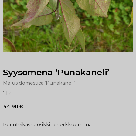
Syysomena ‘Punakaneli’
Malus domestica ‘Punakaneli’
1 lk
44,90
€
Perinteikäs suosikki ja herkkuomena!