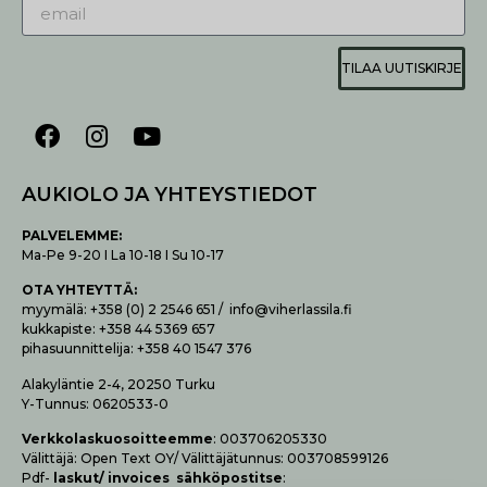
TILAA UUTISKIRJE
AUKIOLO JA YHTEYSTIEDOT
P
ALVELEMME:
Ma-Pe 9-20 I La 10-18 I Su 10-17
OTA YHTEYTTÄ
:
myymälä: +358 (0) 2 2546 651 / info@viherlassila.fi
kukkapiste: +358 44 5369 657
pihasuunnittelija: +358 40 1547 376
Alakyläntie 2-4, 20250 Turku
Y-Tunnus: 0620533-0
Verk­ko­las­kuo­soit­teem­me
: 003706205330
Vä­lit­tä­jä: Open Text OY/ Vä­lit­tä­jä­tun­nus: 003708599126
Pdf-
las­kut/ invoices säh­kö­pos­tit­se
: