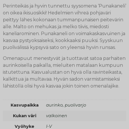
Perinteikäs ja hyvin tunnettu syysomena ‘Punakaneli’
on oikea ikisuosikki! Hedelmien vihreä pohjaväri
peittyy lähes kokonaan tummanpunaisen peitevärin
alle. Malto on mehukas ja melko tiivis, miedosti
kaneliarominen. Punakaneli on voimakaskasvuinen ja
kasvaa pystyoksaiseksi, kookkaaksi puuksi. Syyskuun
puolivälissä kypsyvä sato on yleensä hyvin runsas.
Omenapuut menestyvät ja tuottavat satoa parhaiten
aurinkoisella paikalla, mieluiten matalaan kumpuun
istutettuna. Kasvualustan on hyvä olla ravinteikasta,
kalkittua ja multavaa. Hyvän sadon varmistamiseksi
lähistöllä olisi hyvä kasvaa jokin toinen omenalajike.
Kasvupaikka
aurinko, puolivarjo
Kukan väri
valkoinen
Vyöhyke
I-V