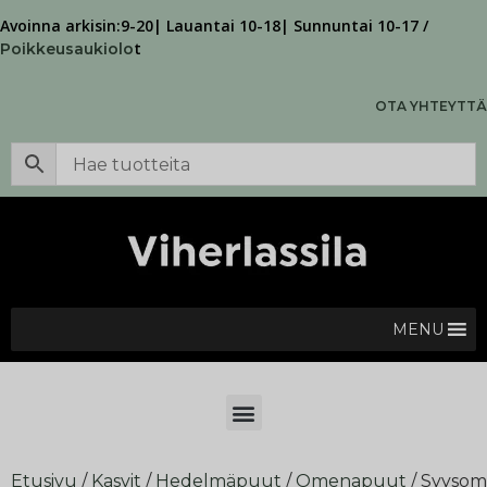
Avoinna arkisin:9-20| Lauantai 10-18| Sunnuntai 10-17 /
t
Poikkeusaukiolo
OTA YHTEYTTÄ
MENU
Etusivu
/
Kasvit
/
Hedelmäpuut
/
Omenapuut
/ Syyso