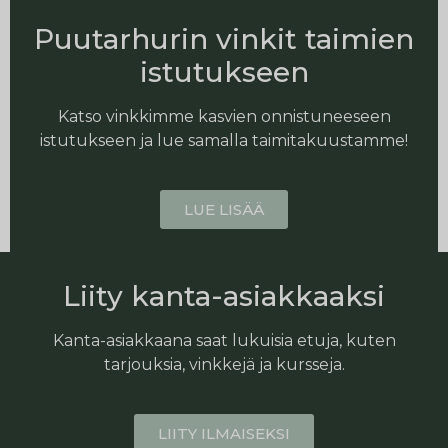
Puutarhurin vinkit taimien
istutukseen
Katso vinkkimme kasvien onnistuneeseen
istutukseen ja lue samalla taimitakuustamme!
LUE LISÄÄ
Liity kanta-asiakkaaksi
Kanta-asiakkaana saat lukuisia etuja, kuten
tarjouksia, vinkkejä ja kursseja.
LIITY ILMAISEKSI