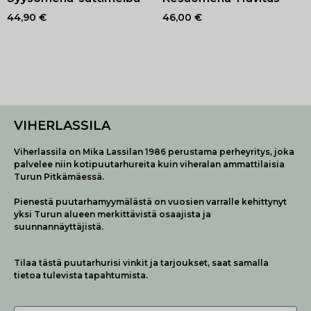
44,90
€
46,00
€
VIHERLASSILA
Viherlassila on Mika Lassilan 1986 perustama perheyritys, joka
palvelee niin kotipuutarhureita kuin viheralan ammattilaisia
Turun Pitkämäessä.
Pienestä puutarhamyymälästä on vuosien varralle kehittynyt
yksi Turun alueen merkittävistä osaajista ja
suunnannäyttäjistä.
Tilaa tästä puutarhurisi vinkit ja tarjoukset, saat samalla
tietoa tulevista tapahtumista.