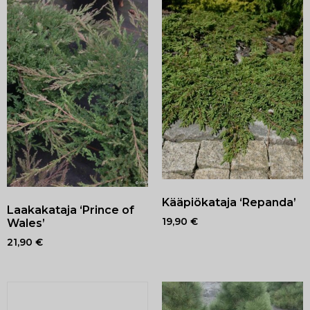
Kääpiökataja ‘Repanda’
Laakakataja ‘Prince of
19,90
€
Wales’
21,90
€