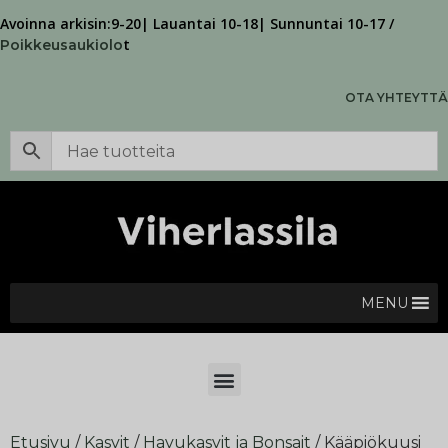
Avoinna arkisin:9-20| Lauantai 10-18| Sunnuntai 10-17 /
t
Poikkeusaukiolo
OTA YHTEYTTÄ
MENU
Etusivu
/
Kasvit
/
Havukasvit ja Bonsait
/ Kääpiökuusi