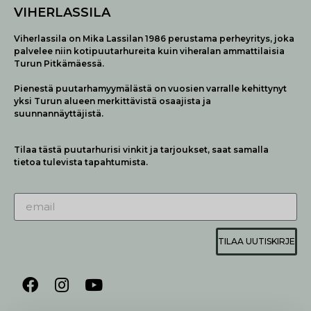
VIHERLASSILA
Viherlassila on Mika Lassilan 1986 perustama perheyritys, joka
palvelee niin kotipuutarhureita kuin viheralan ammattilaisia
Turun Pitkämäessä.
Pienestä puutarhamyymälästä on vuosien varralle kehittynyt
yksi Turun alueen merkittävistä osaajista ja
suunnannäyttäjistä.
Tilaa tästä puutarhurisi vinkit ja tarjoukset, saat samalla
tietoa tulevista tapahtumista.
TILAA UUTISKIRJE