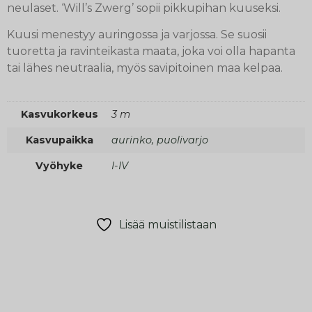
neulaset. ‘Will’s Zwerg’ sopii pikkupihan kuuseksi.
Kuusi menestyy auringossa ja varjossa. Se suosii
tuoretta ja ravinteikasta maata, joka voi olla hapanta
tai lähes neutraalia, myös savipitoinen maa kelpaa.
Kasvukorkeus
3 m
Kasvupaikka
aurinko, puolivarjo
Vyöhyke
I-IV
Lisää muistilistaan