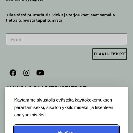
Tilaa tästä puutarhurisi vinkit ja tarjoukset, saat samalla
tietoa tulevista tapahtumista.
TILAA UUTISKIRJE
AUKIOLO JA YHTEYSTIEDOT
P
ALVELEMME:
Käytämme sivustolla evästeitä käyttökokemuksen
Ma-Pe 9-20 I La 10-18 I Su 10-17
parantamiseksi, sisällön yksilöimiseksi ja liikenteen
OTA YHTEYTTÄ
:
analysoimiseksi.
myymälä: +358 (0) 2 2546 651 / info@viherlassila.fi
kukkapiste: +358 44 5369 657
pihasuunnittelija: +358 40 1547 376
Hyväksy