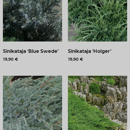
Sinikataja ‘Blue Swede’
Sinikataja ‘Holger’
19,90
€
19,90
€