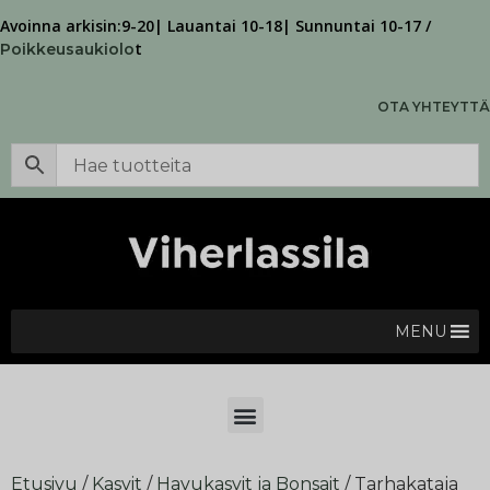
Avoinna arkisin:9-20| Lauantai 10-18| Sunnuntai 10-17 /
t
Poikkeusaukiolo
OTA YHTEYTTÄ
MENU
Etusivu
/
Kasvit
/
Havukasvit ja Bonsait
/ Tarhakataja