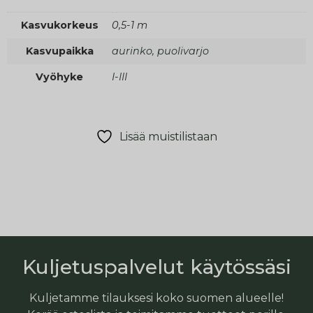
Kasvukorkeus
0,5-1 m
Kasvupaikka
aurinko, puolivarjo
Vyöhyke
I-III
Lisää muistilistaan
Kuljetuspalvelut käytössäsi
Kuljetamme tilauksesi koko suomen alueelle!