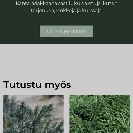
Kanta-asiakkaana saat lukuisia etuja, kuten
tarjouksia, vinkkejä ja kursseja.
LIITY ILMAISEKSI
Tutustu myös