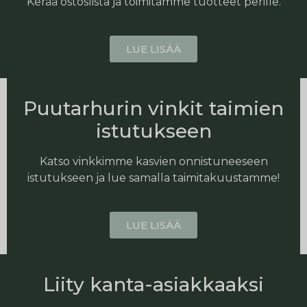
Kerää ostoslista ja toimitamme tuotteet perille.
LUE LISÄÄ
Puutarhurin vinkit taimien
istutukseen
Katso vinkkimme kasvien onnistuneeseen
istutukseen ja lue samalla taimitakuustamme!
LUE LISÄÄ
Liity kanta-asiakkaaksi