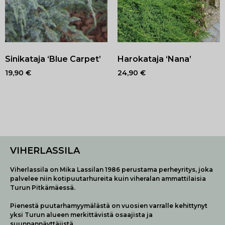
Sinikataja ‘Blue Carpet’
Harokataja ‘Nana’
19,90
€
24,90
€
VIHERLASSILA
Viherlassila on Mika Lassilan 1986 perustama perheyritys, joka
palvelee niin kotipuutarhureita kuin viheralan ammattilaisia
Turun Pitkämäessä.
Pienestä puutarhamyymälästä on vuosien varralle kehittynyt
yksi Turun alueen merkittävistä osaajista ja
suunnannäyttäjistä.