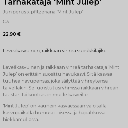
Tarhakataja ‘Mint Julep’
Juniperus x pfitzeriana ‘Mint Julep’
C3
22,90
€
Leveäkasvuinen, raikkaan vihreä suosikkilajike.
Leveäkasvuinen ja raikkaan vihreä tarhakataja ‘Mint
Julep’ on erittäin suosittu havukasvi. Siitä kasvaa
tuuhea havupensas, joka säilyttää vihreytensä
talvellakin. Se luo istutusryhmissä raikkaan vihreän
taustan tai kontrastin muille kasveille.
‘Mint Julep’ on kaunein kasvaessaan valoisalla
kasvupaikalla humuspitoisessa ja hapahkossa
hiekkamullassa.