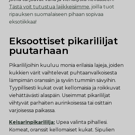
Tästä voit tutustua lajikkeisiimme
, joilla tuot
ripauksen suomalaiseen pihaan sopivaa
eksotiikkaa!
Eksoottiset pikarililjat
puutarhaan
Pikarililjoihin kuuluu monia erilaisia lajeja, joiden
kukkien värit vaihtelevat puhtaanvalkoisesta
lämpimän oranssiin ja syviin tummiin sävyihin.
Tyypillisesti kukat ovat kellomaisia ja roikkuvat
viehättävästi alaspäin. Useimmat pikarililjat
viihtyvät parhaiten aurinkoisessa tai osittain
varjoisessa paikassa.
Keisarinpikarililja:
Upea valinta pihallesi.
Komeat, oranssit kellomaiset kukat. Sipulien