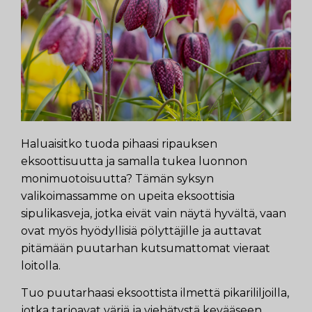
Haluaisitko tuoda pihaasi ripauksen
eksoottisuutta ja samalla tukea luonnon
monimuotoisuutta? Tämän syksyn
valikoimassamme on upeita eksoottisia
sipulikasveja, jotka eivät vain näytä hyvältä, vaan
ovat myös hyödyllisiä pölyttäjille ja auttavat
pitämään puutarhan kutsumattomat vieraat
loitolla.
Tuo puutarhaasi eksoottista ilmettä pikarililjoilla,
jotka tarjoavat väriä ja viehätystä kevääseen.