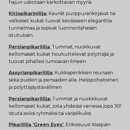
hajun uskotaan karkottavan myyriä.
Kirjopikarinlilja:
Kauniit purppurankirjavat tai
valkoiset kukat tuovat kevääseen eleganttia
tunnelmaa ja sopivat luonnonläheisiin
istutuksiin.
Persianpikarililja
:
Tummat, nuokkuvat
kellomaiset kukat houkuttelevat pölyttäjiä ja
tuovat pihallesi lumoavan ilmeen.
Assyrianpikarililja
:
Kukkapenkkien reunaan
sekä puiden ja pensaiden alle. Helppohoitoinen
ja pölyttäjäystävällinen
Persianpikarililja:
Tummat ja nuokkkuvat
kellomaiset kukat, joita yhdessä varressa jopa 30!
Istuta isoksi ryhmäksi tai väripilkuksi.
Pikarililja ’Green Eyes’
:
Erikoisuus! Alaspäin