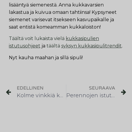
lisääntyä siemenestä. Anna kukkavarsien
lakastua ja kuivua omaan tahtiinsa! Kypsyneet
siemenet varisevat itsekseen kasvupaikalle ja
saat entistä komeamman kukkaloiston!
Täältä voit lukaista vielä
kukkasipulien
istutusohjeet
ja
täältä
syksyn kukkasipulitrendit
.
Nyt kauha maahan ja sillä sipuli!
EDELLINEN
SEURAAVA
Kolme vinkkiä koristelaukkojen istuttajalle
Perennojen istutusohje