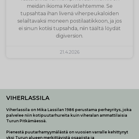
meidän ikioma Kevätlehtemme. Se
tupsahtaa ihan livenä viherpeukaloiden
selailtavaksi moneen postilaatikkoon, ja jos
ei sinun kotiisi tupsahda, niin täältä löydät
digiversion.
21.4.2026
VIHERLASSILA
Viherlassila on Mika Lassilan 1986 perustama perheyritys, joka
palvelee niin kotipuutarhureita kuin viheralan ammattilaisia
Turun Pitkämäessä.
Pienestä puutarhamyymälästä on vuosien varralle kehittynyt
yksi Turun alueen merkittävistä osaajista ja