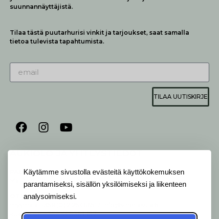
suunnannäyttäjistä.
Tilaa tästä puutarhurisi vinkit ja tarjoukset, saat samalla
tietoa tulevista tapahtumista.
TILAA UUTISKIRJE
AUKIOLO JA YHTEYSTIEDOT
P
ALVELEMME:
Käytämme sivustolla evästeitä käyttökokemuksen
Ma-Pe 9-20 I La 10-18 I Su 10-17
parantamiseksi, sisällön yksilöimiseksi ja liikenteen
analysoimiseksi.
OTA YHTEYTTÄ
:
myymälä: +358 (0) 2 2546 651 / info@viherlassila.fi
kukkapiste: +358 44 5369 657