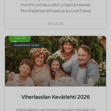
monimuotoisuuden ylläpitämisessä.
Monilajisessa pihassa ja puutarhassa
24.5.2026
Puutarhurin Vinkit
Viherlassilan Kevätlehti 2026
Västäräkkiä varmempi kevään merkki on