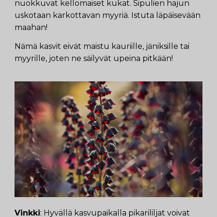
nuokkuvat kellomaiset kukat. Sipulien hajun
uskotaan karkottavan myyriä. Istuta läpäisevään
maahan!
Nämä kasvit eivät maistu kauriille, jäniksille tai
myyrille, joten ne säilyvät upeina pitkään!
Vinkki
: Hyvällä kasvupaikalla pikarililjat voivat