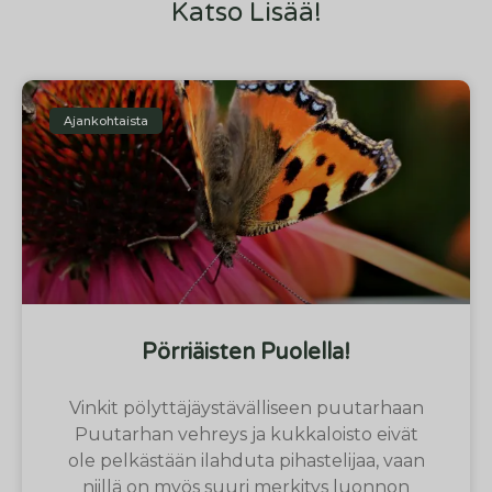
Katso Lisää!
Ajankohtaista
Pörriäisten Puolella!
Vinkit pölyttäjäystävälliseen puutarhaan
Puutarhan vehreys ja kukkaloisto eivät
ole pelkästään ilahduta pihastelijaa, vaan
niillä on myös suuri merkitys luonnon