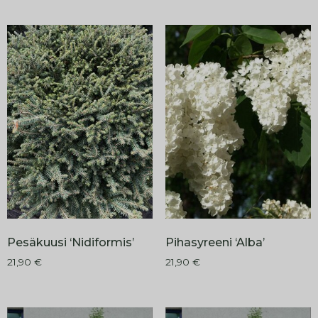
Pesäkuusi ‘Nidiformis’
Pihasyreeni ‘Alba’
21,90
€
21,90
€