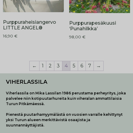
Purppuraheisiangervo
Purppurapesäkuusi
LITTLE ANGEL®
‘Punahilkka’
16,90
€
98,00
€
←
1
2
3
4
5
6
7
→
VIHERLASSILA
Viherlassila on Mika Lassilan 1986 perustama perheyritys, joka
palvelee niin kotipuutarhureita kuin viheralan ammattilaisia
Turun Pitkämäessä.
Pienestä puutarhamyymälästä on vuosien varralle kehittynyt
yksi Turun alueen merkittävistä osaajista ja
suunnannäyttäjistä.