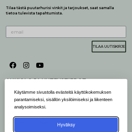
Tilaa tästä puutarhurisi vinkit ja tarjoukset, saat samalla
tietoa tulevista tapahtumista.
TILAA UUTISKIRJE
AUKIOLO JA YHTEYSTIEDOT
P
ALVELEMME:
Käytämme sivustolla evästeitä käyttökokemuksen
Ma-Pe 9-20 I La 10-18 I Su 10-17
parantamiseksi, sisällön yksilöimiseksi ja liikenteen
OTA YHTEYTTÄ
:
analysoimiseksi.
myymälä: +358 (0) 2 2546 651 / info@viherlassila.fi
kukkapiste: +358 44 5369 657
pihasuunnittelija: +358 40 1547 376
Hyväksy