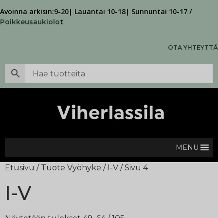
Avoinna arkisin:9-20| Lauantai 10-18| Sunnuntai 10-17 /
t
Poikkeusaukiolo
OTA YHTEYTTÄ
MENU
Etusivu
/ Tuote Vyöhyke /
I-V
/ Sivu 4
I-V