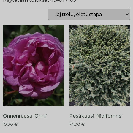
Näytetään tulokset 49–64 / 105
Onnenruusu ‘Onni’
Pesäkuusi ‘Nidiformis’
19,90
€
74,90
€