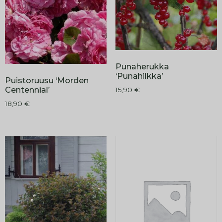
Punaherukka
‘Punahilkka’
Puistoruusu ‘Morden
Centennial’
15,90
€
18,90
€