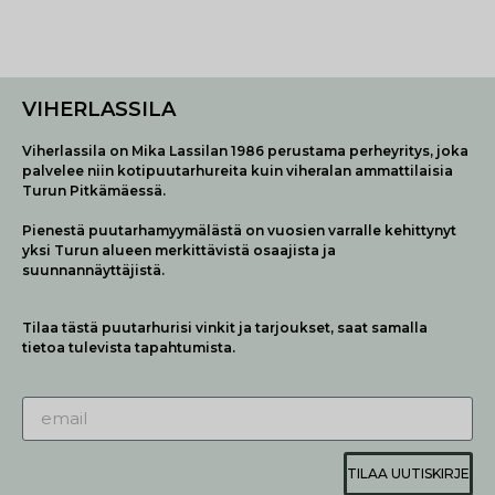
VIHERLASSILA
Viherlassila on Mika Lassilan 1986 perustama perheyritys, joka
palvelee niin kotipuutarhureita kuin viheralan ammattilaisia
Turun Pitkämäessä.
Pienestä puutarhamyymälästä on vuosien varralle kehittynyt
yksi Turun alueen merkittävistä osaajista ja
suunnannäyttäjistä.
Tilaa tästä puutarhurisi vinkit ja tarjoukset, saat samalla
tietoa tulevista tapahtumista.
TILAA UUTISKIRJE