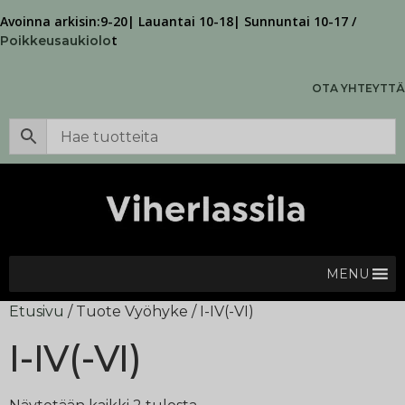
Avoinna arkisin:9-20| Lauantai 10-18| Sunnuntai 10-17 /
t
Poikkeusaukiolo
OTA YHTEYTTÄ
MENU
Etusivu
/ Tuote Vyöhyke / I-IV(-VI)
I-IV(-VI)