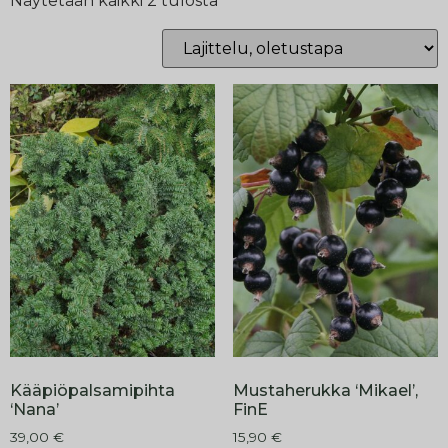
Näytetään kaikki 2 tulosta
Kääpiöpalsamipihta
Mustaherukka ‘Mikael’,
‘Nana’
FinE
39,00
€
15,90
€