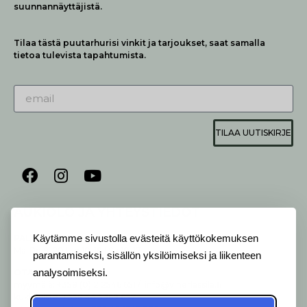
suunnannäyttäjistä.
Tilaa tästä puutarhurisi vinkit ja tarjoukset, saat samalla
tietoa tulevista tapahtumista.
TILAA UUTISKIRJE
AUKIOLO JA YHTEYSTIEDOT
P
ALVELEMME:
Käytämme sivustolla evästeitä käyttökokemuksen
Ma-Pe 9-20 I La 10-18 I Su 10-17
parantamiseksi, sisällön yksilöimiseksi ja liikenteen
analysoimiseksi.
OTA YHTEYTTÄ
:
myymälä: +358 (0) 2 2546 651 / info@viherlassila.fi
kukkapiste: +358 44 5369 657