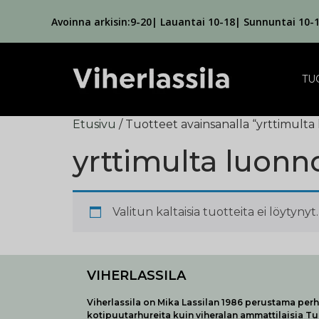
Avoinna arkisin:9-20| Lauantai 10-18| Sunnuntai 10-
TU
Etusivu
/ Tuotteet avainsanalla “yrttimul
yrttimulta luon
Valitun kaltaisia tuotteita ei löytynyt.
VIHERLASSILA
Viherlassila on Mika Lassilan 1986 perustama perhe
kotipuutarhureita kuin viheralan ammattilaisia T