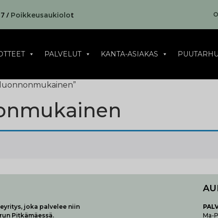
17 /
t
O
Poikkeusaukiolo
OTTEET
PALVELUT
KANTA-ASIAKAS
PUUTARHU
ta luonnonmukainen”
nonmukainen
AU
yritys, joka palvelee niin
P
AL
urun Pitkämäessä.
Ma-Pe