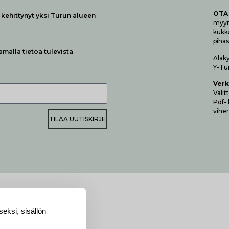
OTA
kehittynyt yksi Turun alueen
myymä
kukk
pihas
samalla tietoa tulevista
Alak
Y-Tu
Verk
Vä­li
Pdf-
viher
TILAA UUTISKIRJE
eksi, sisällön