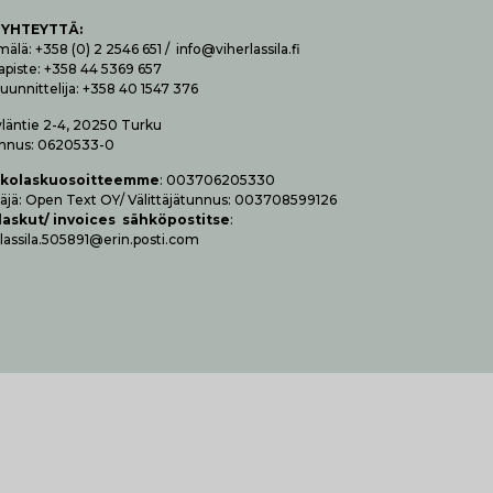
 YHTEYTTÄ
:
lä: +358 (0) 2 2546 651 / info@viherlassila.fi
apiste: +358 44 5369 657
uunnittelija: +358 40 1547 376
yläntie 2-4, 20250 Turku
nnus: 0620533-0
­ko­las­kuo­soit­teem­me
: 003706205330
t­tä­jä: Open Text OY/ Vä­lit­tä­jä­tun­nus: 003708599126
las­kut/ invoices säh­kö­pos­tit­se
:
lassila.505891@erin.posti.com