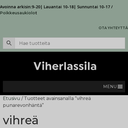
Avoinna arkisin:9-20| Lauantai 10-18| Sunnuntai 10-17 /
t
Poikkeusaukiolo
OTA YHTEYTTÄ
MENU
Etusivu
/ Tuotteet avainsanalla “vihreä
punarevonhäntä”
vihreä