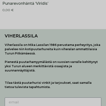
Punarevonhäntä ‘Viridis’
0,00
€
VIHERLASSILA
Viherlassila on Mika Lassilan 1986 perustama perheyritys, joka
palvelee niin kotipuutarhureita kuin viheralan ammattilaisia
Turun Pitkämäessä.
Pienestä puutarhamyymälästä on vuosien varralle kehittynyt
yksi Turun alueen merkittävistä osaajista ja
suunnannäyttäjistä.
Tilaa tästä puutarhurisi vinkit ja tarjoukset, saat samalla
tietoa tulevista tapahtumista.