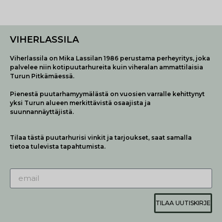
VIHERLASSILA
Viherlassila on Mika Lassilan 1986 perustama perheyritys, joka
palvelee niin kotipuutarhureita kuin viheralan ammattilaisia
Turun Pitkämäessä.
Pienestä puutarhamyymälästä on vuosien varralle kehittynyt
yksi Turun alueen merkittävistä osaajista ja
suunnannäyttäjistä.
Tilaa tästä puutarhurisi vinkit ja tarjoukset, saat samalla
tietoa tulevista tapahtumista.
TILAA UUTISKIRJE