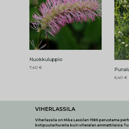
Nuokkuluppio
7,40
€
Punalu
6,40
€
VIHERLASSILA
Viherlassila on Mika Lassilan 1986 perustama perhe
kotipuutarhureita kuin viheralan ammattilaisia T