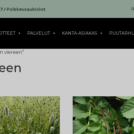
17 /
t
O
Poikkeusaukiolo
OTTEET
PALVELUT
KANTA-ASIAKAS
PUUTARHU
en viereen”
reen