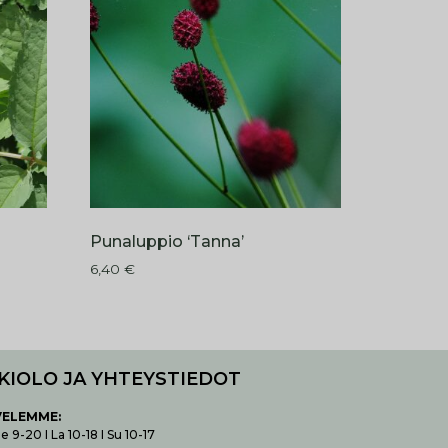
Punaluppio ‘Tanna’
6,40
€
KIOLO JA YHTEYSTIEDOT
VELEMME:
 9-20 I La 10-18 I Su 10-17