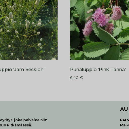
ppio ‘Jam Session’
Punaluppio ‘Pink Tanna’
6,40
€
AU
yritys, joka palvelee niin
P
AL
urun Pitkämäessä.
Ma-Pe