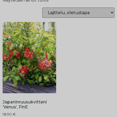
Näytetään ainut tulos
Japaninruusukvitteni
‘Venus’, FinE
18,90
€