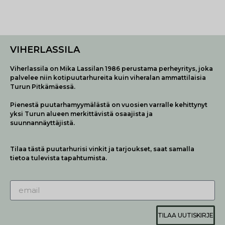
VIHERLASSILA
Viherlassila on Mika Lassilan 1986 perustama perheyritys, joka
palvelee niin kotipuutarhureita kuin viheralan ammattilaisia
Turun Pitkämäessä.
Pienestä puutarhamyymälästä on vuosien varralle kehittynyt
yksi Turun alueen merkittävistä osaajista ja
suunnannäyttäjistä.
Tilaa tästä puutarhurisi vinkit ja tarjoukset, saat samalla
tietoa tulevista tapahtumista.
TILAA UUTISKIRJE