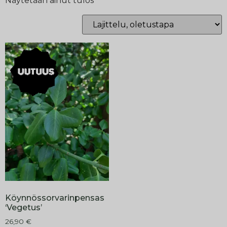
Näytetään ainut tulos
Köynnössorvarinpensas
‘Vegetus’
26,90
€