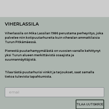
VIHERLASSILA
Viherlassila on Mika Lassilan 1986 perustama perheyritys, joka
palvelee niin kotipuutarhureita kuin viheralan ammattilaisia
Turun Pitkämäessä.
Pienestä puutarhamyymälästä on vuosien varralle kehittynyt
yksi Turun alueen merkittävistä osaajista ja
suunnannäyttäjistä.
Tilaa tästä puutarhurisi vinkit ja tarjoukset, saat samalla
tietoa tulevista tapahtumista.
TILAA UUTISKIRJE