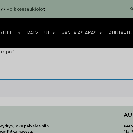
17 /
t
O
Poikkeusaukiolo
OTTEET
PALVELUT
KANTA-ASIAKAS
PUUTARHU
huppu”
AU
yritys, joka palvelee niin
P
AL
urun Pitkämäessä.
Ma-Pe