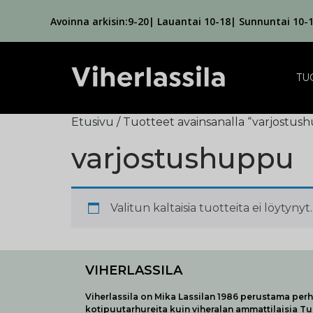
Avoinna arkisin:9-20| Lauantai 10-18| Sunnuntai 10-
TU
Etusivu
/ Tuotteet avainsanalla “varjostus
varjostushuppu
Valitun kaltaisia tuotteita ei löytynyt.
VIHERLASSILA
Viherlassila on Mika Lassilan 1986 perustama perhe
kotipuutarhureita kuin viheralan ammattilaisia T