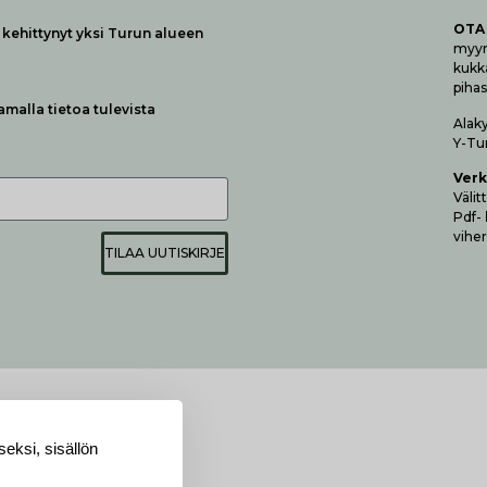
OTA
kehittynyt yksi Turun alueen
myymä
kukk
pihas
samalla tietoa tulevista
Alak
Y-Tu
Verk
Vä­li
Pdf-
viher
TILAA UUTISKIRJE
eksi, sisällön