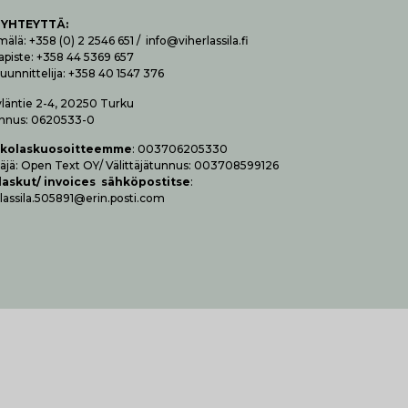
 YHTEYTTÄ
:
lä: +358 (0) 2 2546 651 / info@viherlassila.fi
apiste: +358 44 5369 657
uunnittelija: +358 40 1547 376
yläntie 2-4, 20250 Turku
nnus: 0620533-0
­ko­las­kuo­soit­teem­me
: 003706205330
t­tä­jä: Open Text OY/ Vä­lit­tä­jä­tun­nus: 003708599126
las­kut/ invoices säh­kö­pos­tit­se
:
lassila.505891@erin.posti.com