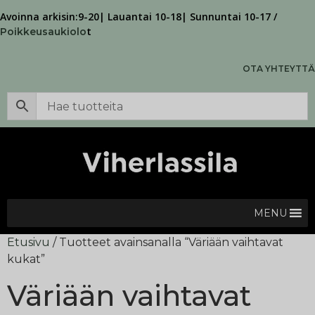
Avoinna arkisin:9-20| Lauantai 10-18| Sunnuntai 10-17 /
t
Poikkeusaukiolo
OTA YHTEYTTÄ
MENU
Etusivu
/ Tuotteet avainsanalla “Väriään vaihtavat
kukat”
Väriään vaihtavat