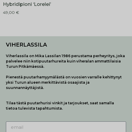
Hybridipioni ‘Lorelei’
49,00
€
VIHERLASSILA
Viherlassila on Mika Lassilan 1986 perustama perheyritys, joka
palvelee niin kotipuutarhureita kuin viheralan ammattilaisia
Turun Pitkämäessä.
Pienestä puutarhamyymälästä on vuosien varralle kehittynyt
yksi Turun alueen merkittävistä osaajista ja
suunnannäyttäjistä.
Tilaa tästä puutarhurisi vinkit ja tarjoukset, saat samalla
tietoa tulevista tapahtumista.