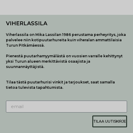
VIHERLASSILA
Viherlassila on Mika Lassilan 1986 perustama perheyritys, joka
palvelee niin kotipuutarhureita kuin viheralan ammattilaisia
Turun Pitkämäessä.
Pienestä puutarhamyymälästä on vuosien varralle kehittynyt
yksi Turun alueen merkittävistä osaajista ja
suunnannäyttäjistä.
Tilaa tästä puutarhurisi vinkit ja tarjoukset, saat samalla
tietoa tulevista tapahtumista.
TILAA UUTISKIRJE