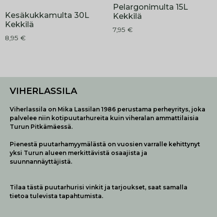
Pelargonimulta 15L
Kesäkukkamulta 30L
Kekkilä
Kekkilä
7,95
€
8,95
€
VIHERLASSILA
Viherlassila on Mika Lassilan 1986 perustama perheyritys, joka
palvelee niin kotipuutarhureita kuin viheralan ammattilaisia
Turun Pitkämäessä.
Pienestä puutarhamyymälästä on vuosien varralle kehittynyt
yksi Turun alueen merkittävistä osaajista ja
suunnannäyttäjistä.
Tilaa tästä puutarhurisi vinkit ja tarjoukset, saat samalla
tietoa tulevista tapahtumista.