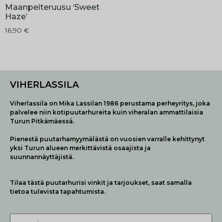
Maanpeiteruusu ‘Sweet
Haze’
16,90
€
VIHERLASSILA
Viherlassila on Mika Lassilan 1986 perustama perheyritys, joka
palvelee niin kotipuutarhureita kuin viheralan ammattilaisia
Turun Pitkämäessä.
Pienestä puutarhamyymälästä on vuosien varralle kehittynyt
yksi Turun alueen merkittävistä osaajista ja
suunnannäyttäjistä.
Tilaa tästä puutarhurisi vinkit ja tarjoukset, saat samalla
tietoa tulevista tapahtumista.