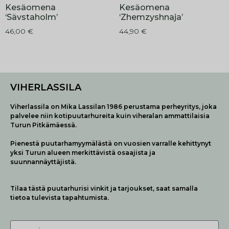
Kesäomena
Kesäomena
‘Sävstaholm’
‘Zhemzyshnaja’
46,00
€
44,90
€
VIHERLASSILA
Viherlassila on Mika Lassilan 1986 perustama perheyritys, joka
palvelee niin kotipuutarhureita kuin viheralan ammattilaisia
Turun Pitkämäessä.
Pienestä puutarhamyymälästä on vuosien varralle kehittynyt
yksi Turun alueen merkittävistä osaajista ja
suunnannäyttäjistä.
Tilaa tästä puutarhurisi vinkit ja tarjoukset, saat samalla
tietoa tulevista tapahtumista.