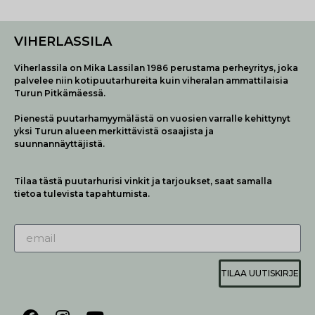
VIHERLASSILA
Viherlassila on Mika Lassilan 1986 perustama perheyritys, joka
palvelee niin kotipuutarhureita kuin viheralan ammattilaisia
Turun Pitkämäessä.
Pienestä puutarhamyymälästä on vuosien varralle kehittynyt
yksi Turun alueen merkittävistä osaajista ja
suunnannäyttäjistä.
Tilaa tästä puutarhurisi vinkit ja tarjoukset, saat samalla
tietoa tulevista tapahtumista.
TILAA UUTISKIRJE