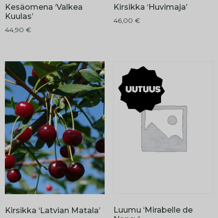
Kesäomena ‘Valkea
Kirsikka ‘Huvimaja’
Kuulas’
46,00
€
44,90
€
Luumu ‘Mirabelle de
Kirsikka ‘Latvian Matala’