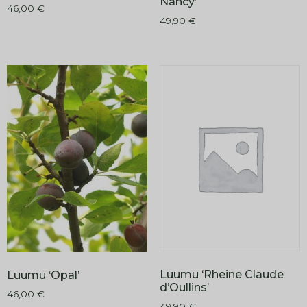
Nancy’
46,00
€
49,90
€
Luumu ‘Rheine Claude
Luumu ‘Opal’
d’Oullins’
46,00
€
49,90
€