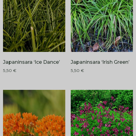
Japaninsara ‘Ice Dance’
Japaninsara ‘Irish Green’
5,50
€
5,50
€