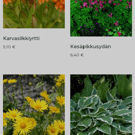
Karvasilkkiyrtti
Kesäpikkusydän
5,10
€
6,40
€