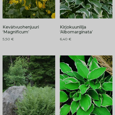
Kevätvuohenjuuri
Kirjokuunlilja
‘Magnificum’
‘Albomarginata’
5,50
€
6,40
€