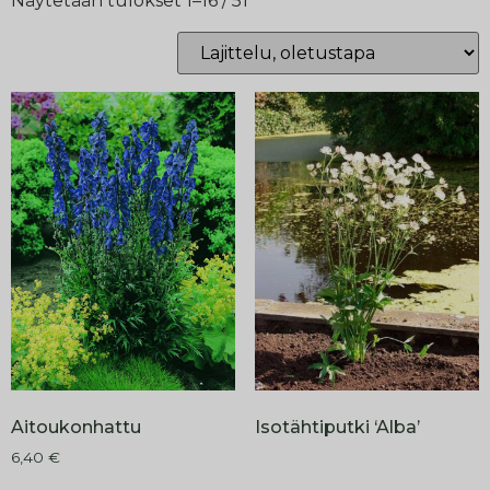
Näytetään tulokset 1–16 / 51
Aitoukonhattu
Isotähtiputki ‘Alba’
6,40
€