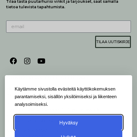
Tilaa tästä puutarhurisi vinkit ja tarjoukset, saat samalla
tietoa tulevista tapahtumista.
TILAA UUTISKIRJE
AUKIOLO JA YHTEYSTIEDOT
P
ALVELEMME:
Käytämme sivustolla evästeitä käyttökokemuksen
Ma-Pe 9-20 I La 10-18 I Su 10-17
parantamiseksi, sisällön yksilöimiseksi ja liikenteen
analysoimiseksi.
OTA YHTEYTTÄ
:
myymälä: +358 (0) 2 2546 651 / info@viherlassila.fi
kukkapiste: +358 44 5369 657
pihasuunnittelija: +358 40 1547 376
Hyväksy
Alakyläntie 2-4, 20250 Turku
Y-Tunnus: 0620533-0