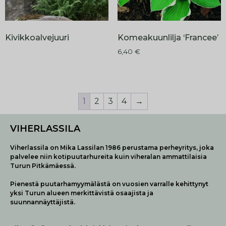
Kivikkoalvejuuri
Komeakuunlilja ‘Francee’
6,40
€
1
2
3
4
→
VIHERLASSILA
Viherlassila on Mika Lassilan 1986 perustama perheyritys, joka
palvelee niin kotipuutarhureita kuin viheralan ammattilaisia
Turun Pitkämäessä.
Pienestä puutarhamyymälästä on vuosien varralle kehittynyt
yksi Turun alueen merkittävistä osaajista ja
suunnannäyttäjistä.