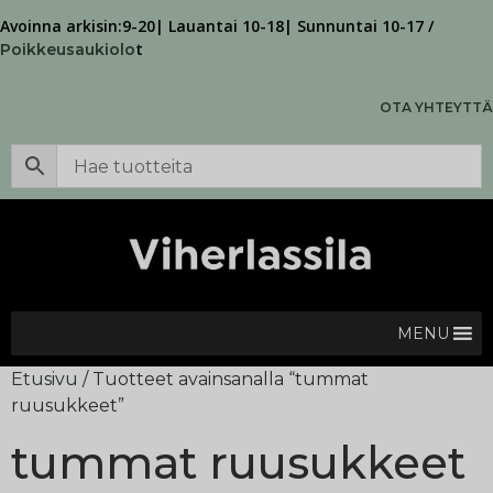
Avoinna arkisin:9-20| Lauantai 10-18| Sunnuntai 10-17 /
t
Poikkeusaukiolo
OTA YHTEYTTÄ
MENU
Etusivu
/ Tuotteet avainsanalla “tummat
ruusukkeet”
tummat ruusukkeet