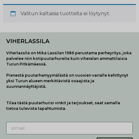
Valitun kaltaisia tuotteita ei löytynyt.
VIHERLASSILA
Viherlassila on Mika Lassilan 1986 perustama perheyritys, joka
palvelee niin kotipuutarhureita kuin viheralan ammattilaisia
Turun Pitkämäessä.
Pienestä puutarhamyymälästä on vuosien varralle kehittynyt
yksi Turun alueen merkittävistä osaajista ja
suunnannäyttäjistä.
Tilaa tästä puutarhurisi vinkit ja tarjoukset, saat samalla
tietoa tulevista tapahtumista.