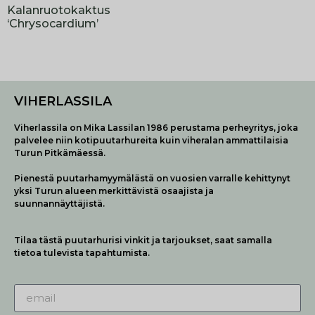
Kalanruotokaktus
‘Chrysocardium’
VIHERLASSILA
Viherlassila on Mika Lassilan 1986 perustama perheyritys, joka
palvelee niin kotipuutarhureita kuin viheralan ammattilaisia
Turun Pitkämäessä.
Pienestä puutarhamyymälästä on vuosien varralle kehittynyt
yksi Turun alueen merkittävistä osaajista ja
suunnannäyttäjistä.
Tilaa tästä puutarhurisi vinkit ja tarjoukset, saat samalla
tietoa tulevista tapahtumista.