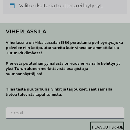
Valitun kaltaisia tuotteita ei löytynyt.
VIHERLASSILA
Viherlassila on Mika Lassilan 1986 perustama perheyritys, joka
palvelee niin kotipuutarhureita kuin viheralan ammattilaisia
Turun Pitkämäessä.
Pienestä puutarhamyymälästä on vuosien varralle kehittynyt
yksi Turun alueen merkittävistä osaajista ja
suunnannäyttäjistä.
Tilaa tästä puutarhurisi vinkit ja tarjoukset, saat samalla
tietoa tulevista tapahtumista.
TILAA UUTISKIRJE