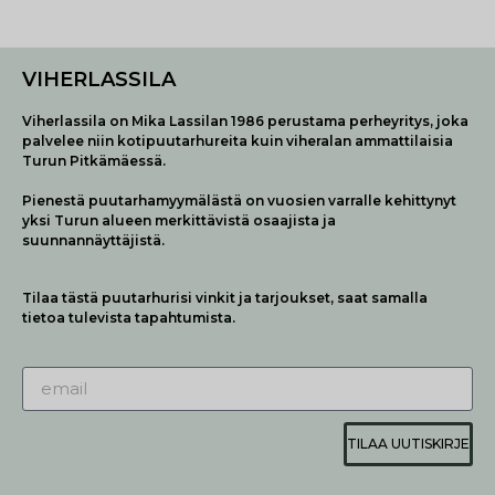
VIHERLASSILA
Viherlassila on Mika Lassilan 1986 perustama perheyritys, joka
palvelee niin kotipuutarhureita kuin viheralan ammattilaisia
Turun Pitkämäessä.
Pienestä puutarhamyymälästä on vuosien varralle kehittynyt
yksi Turun alueen merkittävistä osaajista ja
suunnannäyttäjistä.
Tilaa tästä puutarhurisi vinkit ja tarjoukset, saat samalla
tietoa tulevista tapahtumista.
TILAA UUTISKIRJE