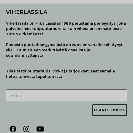
VIHERLASSILA
Viherlassila on Mika Lassilan 1986 perustama perheyritys, joka
palvelee niin kotipuutarhureita kuin viheralan ammattilaisia
Turun Pitkämäessä.
Pienestä puutarhamyymälästä on vuosien varralle kehittynyt
yksi Turun alueen merkittävistä osaajista ja
suunnannäyttäjistä.
Tilaa tästä puutarhurisi vinkit ja tarjoukset, saat samalla
tietoa tulevista tapahtumista.
TILAA UUTISKIRJE