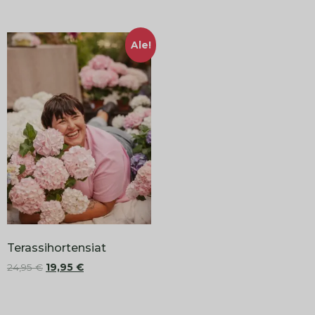
Ale!
Terassihortensiat
24,95
€
19,95
€