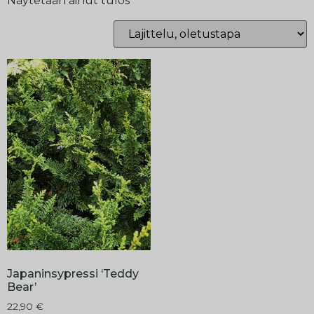
Näytetään ainut tulos
Japaninsypressi ‘Teddy
Bear’
22,90
€