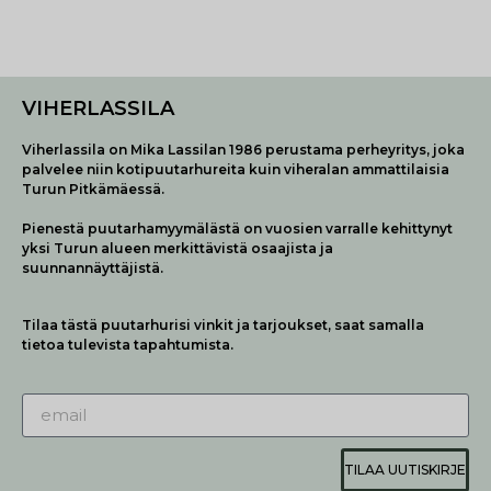
VIHERLASSILA
Viherlassila on Mika Lassilan 1986 perustama perheyritys, joka
palvelee niin kotipuutarhureita kuin viheralan ammattilaisia
Turun Pitkämäessä.
Pienestä puutarhamyymälästä on vuosien varralle kehittynyt
yksi Turun alueen merkittävistä osaajista ja
suunnannäyttäjistä.
Tilaa tästä puutarhurisi vinkit ja tarjoukset, saat samalla
tietoa tulevista tapahtumista.
TILAA UUTISKIRJE