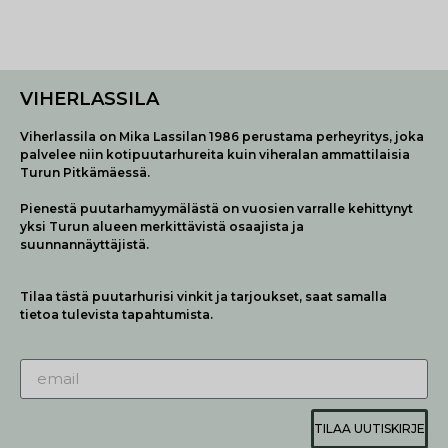
VIHERLASSILA
Viherlassila on Mika Lassilan 1986 perustama perheyritys, joka
palvelee niin kotipuutarhureita kuin viheralan ammattilaisia
Turun Pitkämäessä.
Pienestä puutarhamyymälästä on vuosien varralle kehittynyt
yksi Turun alueen merkittävistä osaajista ja
suunnannäyttäjistä.
Tilaa tästä puutarhurisi vinkit ja tarjoukset, saat samalla
tietoa tulevista tapahtumista.
TILAA UUTISKIRJE