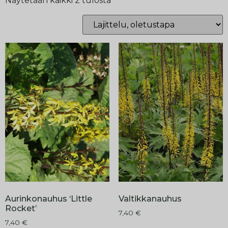
Näytetään kaikki 2 tulosta
Aurinkonauhus ‘Little
Valtikkanauhus
Rocket’
7,40
€
7,40
€