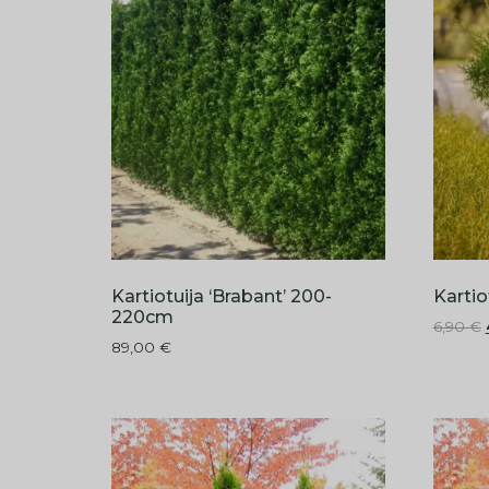
Kartiotuija ‘Brabant’ 200-
Kartio
220cm
6,90
€
89,00
€