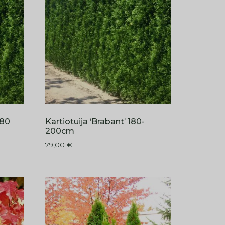
180
Kartiotuija ‘Brabant’ 180-
200cm
79,00
€