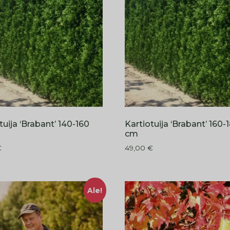
tuija ‘Brabant’ 140-160
Kartiotuija ‘Brabant’ 160-
cm
€
49,00
€
Ale!