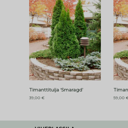
Timanttituija ‘Smaragd’
Timant
39,00
€
59,00