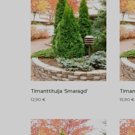
Timanttituija ‘Smaragd’
Timant
12,90
€
15,90
€