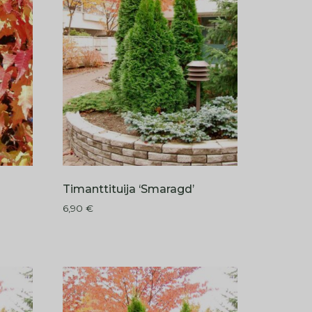
Timanttituija ‘Smaragd’
6,90
€