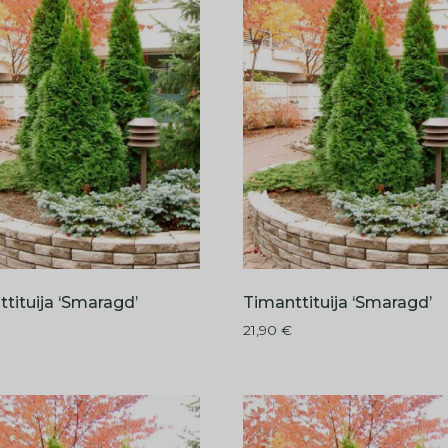
tituija ‘Smaragd’
Timanttituija ‘Smaragd’
21,90
€