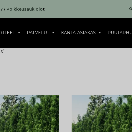
17 /
t
O
Poikkeusaukiolo
OTTEET
PALVELUT
KANTA-ASIAKAS
PUUTARHU
s”